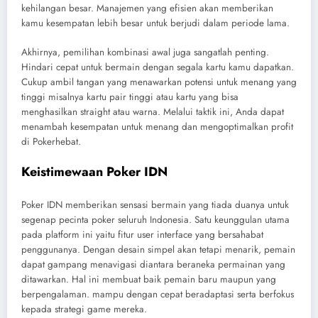
kehilangan besar. Manajemen yang efisien akan memberikan
kamu kesempatan lebih besar untuk berjudi dalam periode lama.
Akhirnya, pemilihan kombinasi awal juga sangatlah penting.
Hindari cepat untuk bermain dengan segala kartu kamu dapatkan.
Cukup ambil tangan yang menawarkan potensi untuk menang yang
tinggi misalnya kartu pair tinggi atau kartu yang bisa
menghasilkan straight atau warna. Melalui taktik ini, Anda dapat
menambah kesempatan untuk menang dan mengoptimalkan profit
di Pokerhebat.
Keistimewaan Poker IDN
Poker IDN memberikan sensasi bermain yang tiada duanya untuk
segenap pecinta poker seluruh Indonesia. Satu keunggulan utama
pada platform ini yaitu fitur user interface yang bersahabat
penggunanya. Dengan desain simpel akan tetapi menarik, pemain
dapat gampang menavigasi diantara beraneka permainan yang
ditawarkan. Hal ini membuat baik pemain baru maupun yang
berpengalaman. mampu dengan cepat beradaptasi serta berfokus
kepada strategi game mereka.