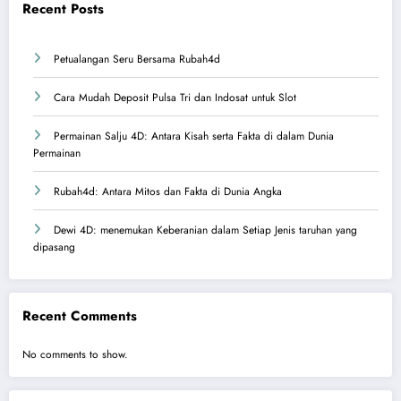
Recent Posts
Petualangan Seru Bersama Rubah4d
Cara Mudah Deposit Pulsa Tri dan Indosat untuk Slot
Permainan Salju 4D: Antara Kisah serta Fakta di dalam Dunia
Permainan
Rubah4d: Antara Mitos dan Fakta di Dunia Angka
Dewi 4D: menemukan Keberanian dalam Setiap Jenis taruhan yang
dipasang
Recent Comments
No comments to show.