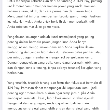
Untuk mencapai keberhasilan dari bertanding di IDN Play, penting
untuk memahami detail permainan poker yang Anda mainkan.
Pahami aturan, taktik, dan cara permainan dari lawan Anda.
Menguasai hal ini bisa memberikan keuntungan di meja. Pastikan
luangkanlah waktu Anda untuk berlatih dan memperbaiki skill
Anda sebelum masuk ke game nyata.
Pengelolaan keuangan adalah kunci utama|kunci yang paling
penting dalam bermain poker. Jangan lupa Anda hanya
menggunakan menggunakan dana siap Anda siapkan dalam
bertanding dan jangan lebih dari itu. Tetapkan batas per hari atau
per minggu agar membantu mengontrol pengeluaran kamu.
Dengan pengelolaan yang baik, kamu dapat bermain lebih lama
dan dengan kondisi tenang, tanpa adanya tekanan) kerugian yang
berlebihan.
Yang terakhir, tetaplah tenang dan fokus dan fokus saat bermain di
IDN Play. Perasaan dapat mempengaruhi keputusan kamu, jadi
penting agar memelihara pikiran agar tetap jernih. Jika Anda
mendapati kesal atau kesal, lebih baik ambil istirahat sejenak.
Dengan akalan yang segar, Anda dapat kembali bermain
menggunakan strategi yang lebih efisien dan strategi yang lebih