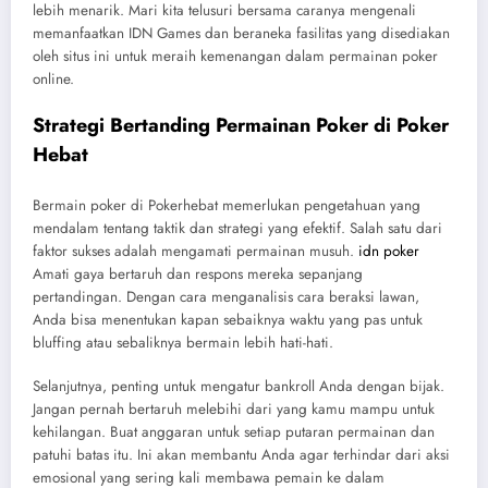
lebih menarik. Mari kita telusuri bersama caranya mengenali
memanfaatkan IDN Games dan beraneka fasilitas yang disediakan
oleh situs ini untuk meraih kemenangan dalam permainan poker
online.
Strategi Bertanding Permainan Poker di Poker
Hebat
Bermain poker di Pokerhebat memerlukan pengetahuan yang
mendalam tentang taktik dan strategi yang efektif. Salah satu dari
faktor sukses adalah mengamati permainan musuh.
idn poker
Amati gaya bertaruh dan respons mereka sepanjang
pertandingan. Dengan cara menganalisis cara beraksi lawan,
Anda bisa menentukan kapan sebaiknya waktu yang pas untuk
bluffing atau sebaliknya bermain lebih hati-hati.
Selanjutnya, penting untuk mengatur bankroll Anda dengan bijak.
Jangan pernah bertaruh melebihi dari yang kamu mampu untuk
kehilangan. Buat anggaran untuk setiap putaran permainan dan
patuhi batas itu. Ini akan membantu Anda agar terhindar dari aksi
emosional yang sering kali membawa pemain ke dalam