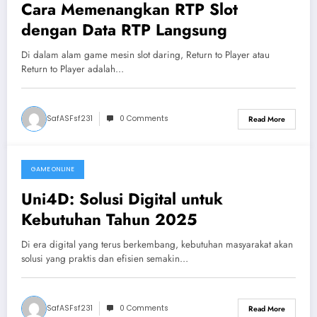
Cara Memenangkan RTP Slot
dengan Data RTP Langsung
Di dalam alam game mesin slot daring, Return to Player atau
Return to Player adalah…
SafASFsf231
0 Comments
Read More
GAME ONLINE
September 28, 2025
Uni4D: Solusi Digital untuk
Kebutuhan Tahun 2025
Di era digital yang terus berkembang, kebutuhan masyarakat akan
solusi yang praktis dan efisien semakin…
SafASFsf231
0 Comments
Read More