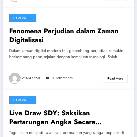
GAME ONLINE
September 28, 2025
Fenomena Perjudian dalam Zaman
Digitalisasi
Dalam zaman digital modern ini, gelombang perjudian semakin
berkembang pesat sejalan dengan kemajuan teknologi. Salah…
SafASFsf231
0 Comments
Read More
GAME ONLINE
September 28, 2025
Live Draw SDY: Saksikan
Pertarungan Angka Secara
Langsung
Togel telah menjadi salah satu permainan yang sangat populer di