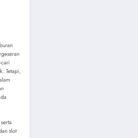
iburan
ergeseran
-cari
. Tetapi,
dalam
an
ada
serta
dan slot