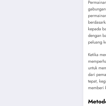
Permainan
gabungan 
permainan
berdasar
kepada ba
dengan ba
peluang 
Ketika men
memperhat
untuk mema
dari pema
tepat, ke
memberi 
Metode