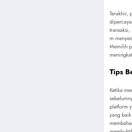
Terakhir, 
dipercaya
transaksi,
m menyed
Memilih p
meningkat
Tips B
Ketika mem
sebelumny
platform 
yang baik
membahagia
membuktik