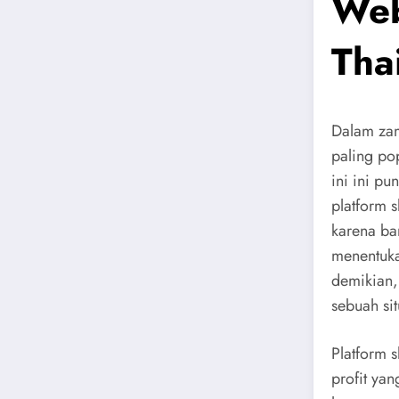
Web
Tha
Dalam zam
paling po
ini ini p
platform 
karena ba
menentuka
demikian, 
sebuah sit
Platform 
profit yan