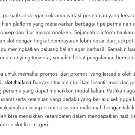
 perhatikan dengan seksama variasi permainan yang tersedia
Pilihlah platform yang menawarkan berbagai tipe permainan s
konsep dan fitur menyeronokkan. Sejumlah platform bahkan
n slot dengan tingkat pembayaran lebih besar dan jackpot 
u meningkatkan peluang kalian agar berhasil. Semakin ba
ermainan yang tersedia, semakin hebat pengalaman bermain 
pa untuk memakai promosi dan promosi yang tersedia oleh si
i.
slot thailand
Banyak situs memberikan insentif awal dan p
g pertama yang dapat menaikkan modal kalian. Pastikan aga
yarat serta ketentuan yang berlaku yang berlaku sehingga k
aksimalkan setiap promosi secara maksimal. Dengan taktik
lian bisa menaikkan kesempatan dalam mendapatkan hasil y
nkan slot luar negeri.