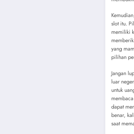
Kemudian,
slot itu. 
memiliki 
memberika
yang mamp
pilihan p
Jangan lu
luar neger
untuk uan
membaca s
dapat mem
benar, ka
saat memai