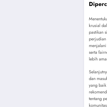
Diper
Menentuka
krusial d
pastikan s
perjudian 
menjalani
serta fair
lebih ama
Selanjutny
dan masuk
yang baik
rekomenda
tentang p
komunitas