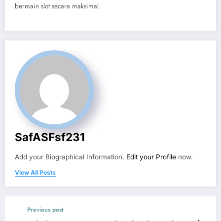
bermain slot secara maksimal.
SafASFsf231
Add your Biographical Information.
Edit your Profile
now.
View All Posts
Previous post