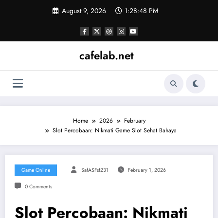
Skip
August 9, 2026
1:28:49 PM
to
content
cafelab.net
Home
2026
February
Slot Percobaan: Nikmati Game Slot Sehat Bahaya
Game Online
SafASFsf231
February 1, 2026
0 Comments
Slot Percobaan: Nikmati