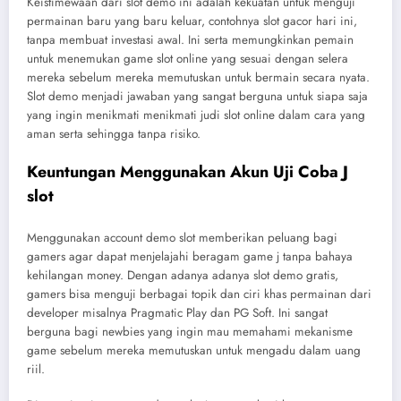
Keistimewaan dari slot demo ini adalah kekuatan untuk menguji
permainan baru yang baru keluar, contohnya slot gacor hari ini,
tanpa membuat investasi awal. Ini serta memungkinkan pemain
untuk menemukan game slot online yang sesuai dengan selera
mereka sebelum mereka memutuskan untuk bermain secara nyata.
Slot demo menjadi jawaban yang sangat berguna untuk siapa saja
yang ingin menikmati menikmati judi slot online dalam cara yang
aman serta sehingga tanpa risiko.
Keuntungan Menggunakan Akun Uji Coba J
slot
Menggunakan account demo slot memberikan peluang bagi
gamers agar dapat menjelajahi beragam game j tanpa bahaya
kehilangan money. Dengan adanya adanya slot demo gratis,
gamers bisa menguji berbagai topik dan ciri khas permainan dari
developer misalnya Pragmatic Play dan PG Soft. Ini sangat
berguna bagi newbies yang ingin mau memahami mekanisme
game sebelum mereka memutuskan untuk mengadu dalam uang
riil.