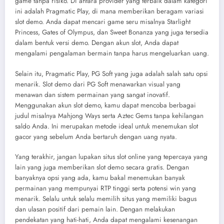
game tanpa risiko. Di antara provider yang terbaik dalam kategori
ini adalah Pragmatic Play, di mana memberikan beragam variasi
slot demo. Anda dapat mencari game seru misalnya Starlight
Princess, Gates of Olympus, dan Sweet Bonanza yang juga tersedia
dalam bentuk versi demo. Dengan akun slot, Anda dapat
mengalami pengalaman bermain tanpa harus mengeluarkan uang.
Selain itu, Pragmatic Play, PG Soft yang juga adalah salah satu opsi
menarik. Slot demo dari PG Soft menawarkan visual yang
menawan dan sistem permainan yang sangat inovatif.
Menggunakan akun slot demo, kamu dapat mencoba berbagai
judul misalnya Mahjong Ways serta Aztec Gems tanpa kehilangan
saldo Anda. Ini merupakan metode ideal untuk menemukan slot
gacor yang sebelum Anda bertaruh dengan uang nyata.
Yang terakhir, jangan lupakan situs slot online yang tepercaya yang
lain yang juga memberikan slot demo secara gratis. Dengan
banyaknya opsi yang ada, kamu bakal menemukan banyak
permainan yang mempunyai RTP tinggi serta potensi win yang
menarik. Selalu untuk selalu memilih situs yang memiliki bagus
dan ulasan positif dari pemain lain. Dengan melakukan
pendekatan yang hati-hati, Anda dapat mengalami kesenangan