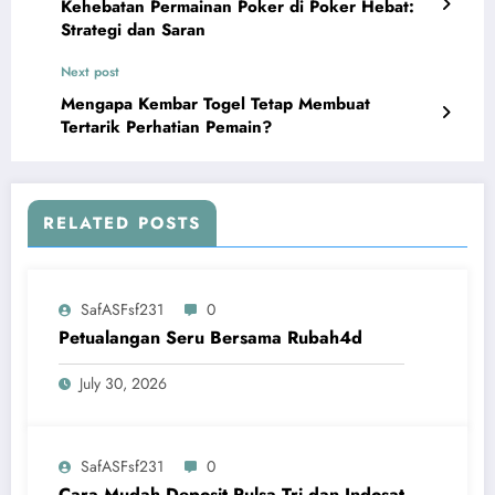
Kehebatan Permainan Poker di Poker Hebat:
Strategi dan Saran
Next post
Mengapa Kembar Togel Tetap Membuat
Tertarik Perhatian Pemain?
RELATED POSTS
SafASFsf231
0
Petualangan Seru Bersama Rubah4d
July 30, 2026
SafASFsf231
0
Cara Mudah Deposit Pulsa Tri dan Indosat