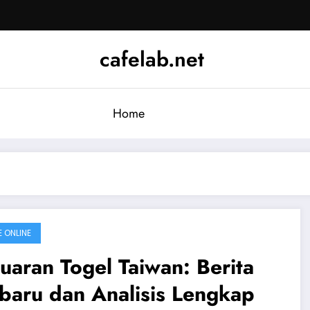
cafelab.net
Home
 ONLINE
uaran Togel Taiwan: Berita
baru dan Analisis Lengkap