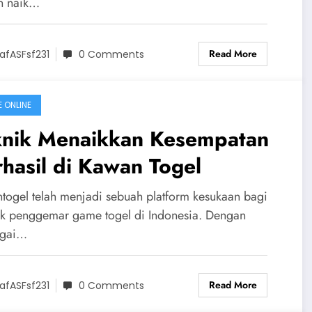
h naik…
Read More
afASFsf231
0 Comments
 ONLINE
knik Menaikkan Kesempatan
hasil di Kawan Togel
togel telah menjadi sebuah platform kesukaan bagi
k penggemar game togel di Indonesia. Dengan
agai…
Read More
afASFsf231
0 Comments