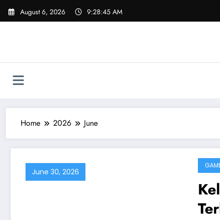
Skip
August 6, 2026
9:28:46 AM
to
content
Home
2026
June
GAME
June 30, 2026
Kel
Ter