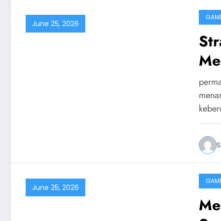
GAME
June 25, 2026
St
Me
perma
menar
keber
S
GAME
June 25, 2026
Me