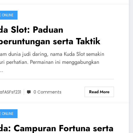
 ONLINE
da Slot: Paduan
eruntungan serta Taktik
lam dunia judi daring, nama Kuda Slot semakin
ri perhatian. Permainan ini menggabungkan
r…
Read More
afASFsf231
0 Comments
 ONLINE
da: Campuran Fortuna serta