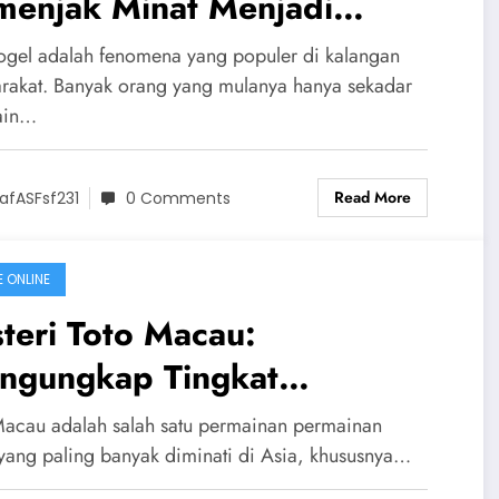
menjak Minat Menjadi
bagai Sumber Penghasilan
ogel adalah fenomena yang populer di kalangan
rakat. Banyak orang yang mulanya hanya sekadar
ain…
Read More
afASFsf231
0 Comments
 ONLINE
teri Toto Macau:
ngungkap Tingkat
mainan Togel Paling
Macau adalah salah satu permainan permainan
kenal
 yang paling banyak diminati di Asia, khususnya…