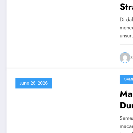
Str
Di da
mencu
unsu
S
GAME
June 26, 2026
Mac
Du
Semes
macam