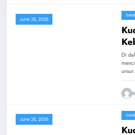
GAME
June 26, 2026
Ku
Keb
Di da
mencu
unsu
S
GAME
June 26, 2026
Ku