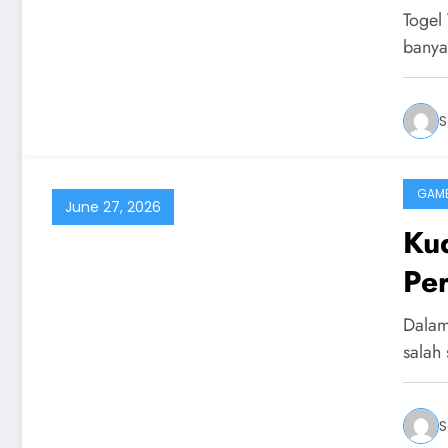
Togel
banya
S
GAME
June 27, 2026
Kud
Per
Dalam
salah
S