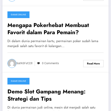
GAME ONLINE
December 28, 2025
Mengapa Pokerhebat Membuat
Favorit dalam Para Pemain?
Di dalam dunia permainan kartu, permainan poker sudah lama
menjadi salah satu favorit di kalangan…
SafASFsf231
0 Comments
Read More
GAME ONLINE
December 28, 2025
Demo Slot Gampang Menang:
Strategi dan Tips
Di dunia permainan judi online, mesin slot menjadi salah satu