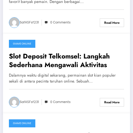
favorit banyak pemain. Dengan berbagai…
SafASFsf231
0 Comments
Read More
GAME ONLINE
December 26, 2025
Slot Deposit Telkomsel: Langkah
Sederhana Mengawali Aktivitas
Dalamnya waktu digital sekarang, permainan slot kian populer
sekali di antara pecinta taruhan online. Sebuah…
SafASFsf231
0 Comments
Read More
GAME ONLINE
December 25, 2025