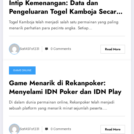
Intip Kemenangan: Data dan
Pengeluaran Togel Kamboja Secara
Live
Togel Kamboja telah menjadi salah satu permainan yang paling
menarik perhatian para pecinta angka. Setiap…
SafASFsf231
0 Comments
Read More
GAME ONLINE
December 24, 2025
Game Menarik di Rekanpoker:
Menyelami IDN Poker dan IDN Play
Di dalam dunia permainan online, Rekanpoker telah menjadi
sebuah platform yang menarik minat sejumlah peserta.…
SafASFsf231
0 Comments
Read More