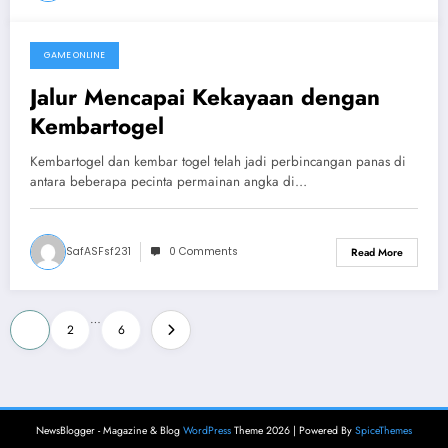
GAME ONLINE
December 24, 2025
Jalur Mencapai Kekayaan dengan
Kembartogel
Kembartogel dan kembar togel telah jadi perbincangan panas di
antara beberapa pecinta permainan angka di…
SafASFsf231
0 Comments
Read More
Posts
…
1
2
6
pagination
NewsBlogger - Magazine & Blog
WordPress
Theme 2026 | Powered By
SpiceThemes