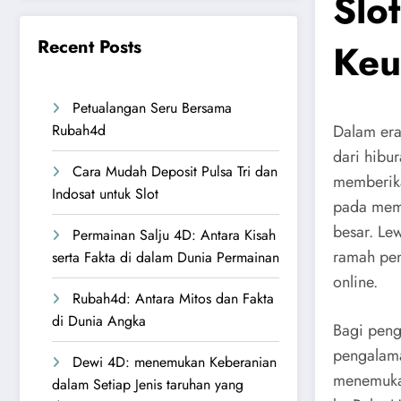
Slot
Recent Posts
Keu
Petualangan Seru Bersama
Rubah4d
Dalam era 
dari hibu
Cara Mudah Deposit Pulsa Tri dan
memberika
Indosat untuk Slot
pada mem
besar. Le
Permainan Salju 4D: Antara Kisah
ramah pen
serta Fakta di dalam Dunia Permainan
online.
Rubah4d: Antara Mitos dan Fakta
di Dunia Angka
Bagi peng
pengalama
Dewi 4D: menemukan Keberanian
menemukan
dalam Setiap Jenis taruhan yang