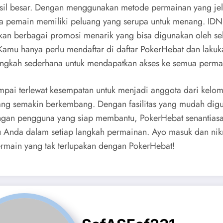
sil besar. Dengan menggunakan metode permainan yang jel
ua pemain memiliki peluang yang serupa untuk menang. IDN
an berbagai promosi menarik yang bisa digunakan oleh se
Kamu hanya perlu mendaftar di daftar PokerHebat dan lakuk
angkah sederhana untuk mendapatkan akses ke semua perma
mpai terlewat kesempatan untuk menjadi anggota dari kelo
ng semakin berkembang. Dengan fasilitas yang mudah dig
gan pengguna yang siap membantu, PokerHebat senantiasa
Anda dalam setiap langkah permainan. Ayo masuk dan nik
ermain yang tak terlupakan dengan PokerHebat!