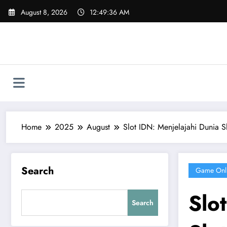
Skip
August 8, 2026
12:49:37 AM
to
content
Home
2025
August
Slot IDN: Menjelajahi Dunia Sl
Search
Game Onl
Slo
Search