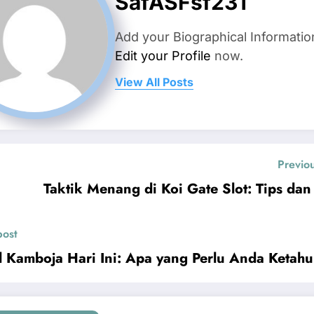
SafASFsf231
Add your Biographical Informatio
Edit your Profile
now.
View All Posts
Previo
Taktik Menang di Koi Gate Slot: Tips dan
post
l Kamboja Hari Ini: Apa yang Perlu Anda Ketahu