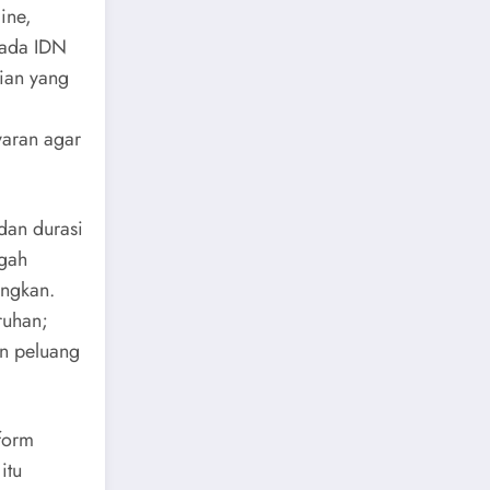
ine,
pada IDN
lian yang
yaran agar
 dan durasi
egah
angkan.
ruhan;
an peluang
form
itu