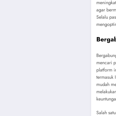
meningkat
agar berm
Selalu pas
mengoptim
Berga
Bergabung
mencari p
platform 
termasuk 
mudah me
melakukan
keuntunga
Salah sat