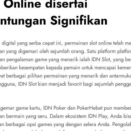
 Online disertai
ntungan Signifikan
digital yang serba cepat ini, permainan slot online telah me
ran yang digemari oleh sejumlah orang. Satu platform platf
n pengalaman game yang menarik ialah IDN Slot, yang be
berikan kesempatan kepada pemain untuk mencapai keme
wat berbagai pilihan permainan yang menarik dan antarmuk
gguna, IDN Slot kian menjadi favorit bagi sejumlah pengg
gemar game kartu, IDN Poker dan PokerHebat pun member
n bermain yang seru. Dalam ekosistem IDN Play, Anda bis
 berbagai opsi games yang dengan selera Anda. Pengola