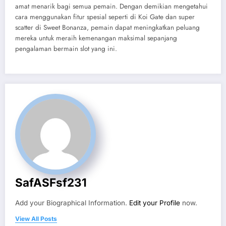
amat menarik bagi semua pemain. Dengan demikian mengetahui
cara menggunakan fitur spesial seperti di Koi Gate dan super
scatter di Sweet Bonanza, pemain dapat meningkatkan peluang
mereka untuk meraih kemenangan maksimal sepanjang
pengalaman bermain slot yang ini.
SafASFsf231
Add your Biographical Information.
Edit your Profile
now.
View All Posts