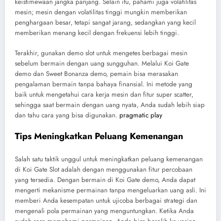
keistimewaan jangka panjang. Selain itu, pahami juga volatilitas
mesin; mesin dengan volatilitas tinggi mungkin memberikan
penghargaan besar, tetapi sangat jarang, sedangkan yang kecil
memberikan menang kecil dengan frekuensi lebih tinggi.
Terakhir, gunakan demo slot untuk mengetes berbagai mesin
sebelum bermain dengan uang sungguhan. Melalui Koi Gate
demo dan Sweet Bonanza demo, pemain bisa merasakan
pengalaman bermain tanpa bahaya finansial. Ini metode yang
baik untuk mengetahui cara kerja mesin dan fitur super scatter,
sehingga saat bermain dengan uang nyata, Anda sudah lebih siap
dan tahu cara yang bisa digunakan.
pragmatic play
Tips Meningkatkan Peluang Kemenangan
Salah satu taktik unggul untuk meningkatkan peluang kemenangan
di Koi Gate Slot adalah dengan menggunakan fitur percobaan
yang tersedia. Dengan bermain di Koi Gate demo, Anda dapat
mengerti mekanisme permainan tanpa mengeluarkan uang asli. Ini
memberi Anda kesempatan untuk ujicoba berbagai strategi dan
mengenali pola permainan yang menguntungkan. Ketika Anda