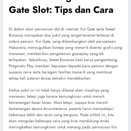
Gate Slot: Tips dan Cara
Di dalam alam permainan slot di internet, Koi Gate serta Sweet
Bonanza merupakan dua judul yang sangat teramat terkenal di
antara pemain. Koi Gate, yang dikembangkan oleh perusahaan
Habanero, menyuguhkan konsep yang menarik disertai grafis yang
menawan, memberikan pengalaman gameplay yang tak
terlupakan. Sebaliknya, Sweet Bonanza hasil karya pengembang
Pragmatic Play memberi kepuasan kepada para pemain dengan
suasana ceria serta beragam fasilitas menarik yang membuat
setiap kali putaran terasa semakin mendebarkan.
Kedua judul ini ini tidak hanya dikenal akan visualnya yang
menawan, tetapi juga karena kemungkinan untuk meraih
kemenangan besar besar. Akan tetapi, supaya bisa meraih
kemenangan secara terus-menerus, peserta harus mempelajari
beberapa taktik dan saran yang berguna. Pada artikel ini, kita
akan mengulas beberapa cara yang bisa mendukung Anda
meningkatkan kemungkinan untuk menang pada permainan Koi