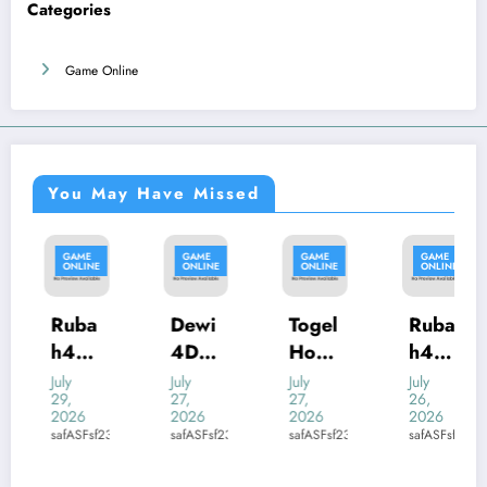
Categories
Game Online
You May Have Missed
GAME
GAME
GAME
GAME
ONLINE
ONLINE
ONLINE
ONLINE
Ruba
Dewi
Togel
Ruba
h4d:
4D:
Hong
h4D:
Antar
mene
kong
Pelua
July
July
July
July
29,
27,
27,
26,
a
muka
:
ng
2026
2026
2026
2026
Mitos
n
Meto
Emas
safASFsf231
safASFsf231
safASFsf231
safASFsf231
dan
Kebe
de
Bagi