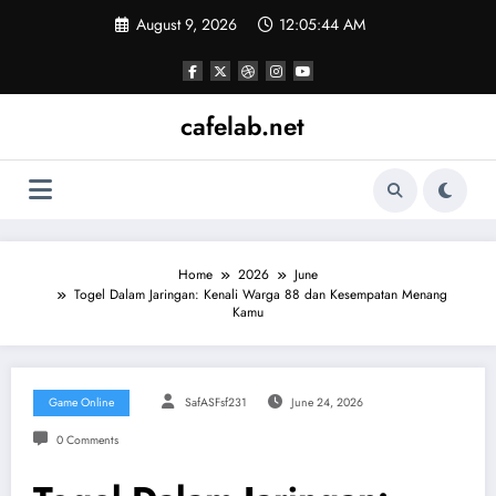
Skip
August 9, 2026
12:05:44 AM
to
content
cafelab.net
Home
2026
June
Togel Dalam Jaringan: Kenali Warga 88 dan Kesempatan Menang
Kamu
Game Online
SafASFsf231
June 24, 2026
0 Comments