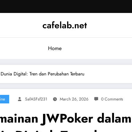
cafelab.net
Home
unia Digital: Tren dan Perubahan Terbaru
ine
SafASFsf231
March 26, 2026
0 Comments
mainan JWPoker dalam