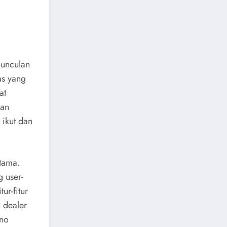
munculan
as yang
at
kan
 ikut dan
tama.
 user-
ur-fitur
 dealer
ino