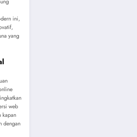
gsung
a
ern ini,
vatif,
una yang
al
juan
online
ningkatkan
ersi web
n kapan
n dengan