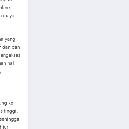
nline,
 bahaya
na yang
f dan dan
mengakses
gan hal
,
ung ke
s tinggi,
 sehingga
itur