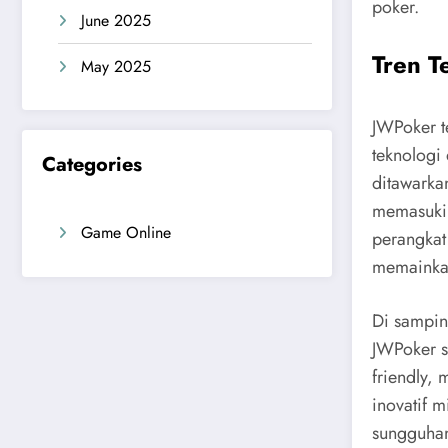
poker.
June 2025
Tren 
May 2025
JWPoker t
teknologi 
Categories
ditawarkan
memasuki
Game Online
perangkat
memainkan
Di sampin
JWPoker s
friendly, 
inovatif m
sungguhan