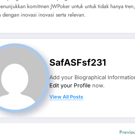
menunjukkan komitmen JWPoker untuk untuk tidak hanya tren,
a dengan inovasi inovasi serta relevan.
SafASFsf231
Add your Biographical Informatio
Edit your Profile
now.
View All Posts
Previo