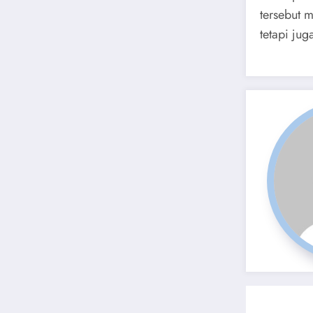
tersebut 
tetapi jug