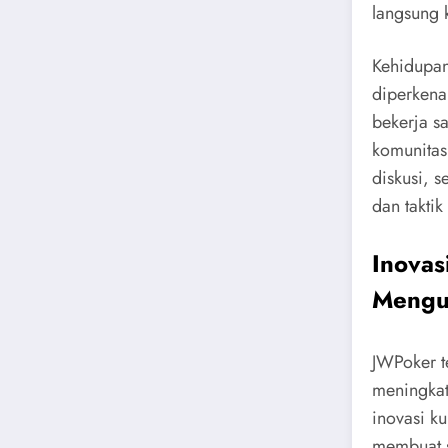
langsung 
Kehidupan
diperkena
bekerja s
komunitas
diskusi, 
dan taktik
Inova
Mengu
JWPoker t
meningkat
inovasi k
membuat s