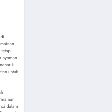
 di
rmainan
 tetapi
a nyaman.
menarik
atan untuk
ah
ermainan
nci dalam