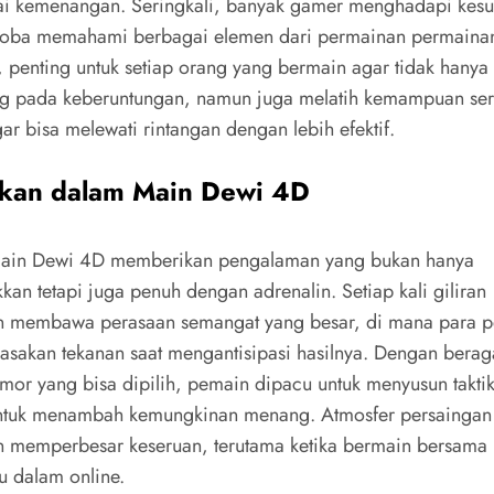
 kemenangan. Seringkali, banyak gamer menghadapi kesul
oba memahami berbagai elemen dari permainan permainan
u, penting untuk setiap orang yang bermain agar tidak hanya
g pada keberuntungan, namun juga melatih kemampuan ser
ar bisa melewati rintangan dengan lebih efektif.
ikan dalam Main Dewi 4D
main Dewi 4D memberikan pengalaman yang bukan hanya
kan tetapi juga penuh dengan adrenalin. Setiap kali giliran
n membawa perasaan semangat yang besar, di mana para 
asakan tekanan saat mengantisipasi hasilnya. Dengan bera
omor yang bisa dipilih, pemain dipacu untuk menyusun takti
ntuk menambah kemungkinan menang. Atmosfer persaingan
n memperbesar keseruan, terutama ketika bermain bersama
u dalam online.