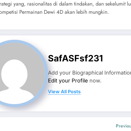
ategi yang, rasionalitas di dalam tindakan, dan sekelumit l
mpetisi Permainan Dewi 4D akan lebih mungkin.
SafASFsf231
Add your Biographical Informatio
Edit your Profile
now.
View All Posts
Previo