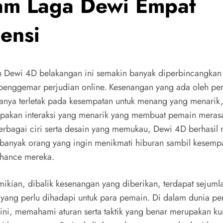
am Laga Dewi Empat
ensi
 Dewi 4D belakangan ini semakin banyak diperbincangkan
penggemar perjudian online. Kesenangan yang ada oleh pe
 hanya terletak pada kesempatan untuk menang yang menarik,
pakan interaksi yang menarik yang membuat pemain meras
rbagai ciri serta desain yang memukau, Dewi 4D berhasil 
 banyak orang yang ingin menikmati hiburan sambil kesemp
hance mereka.
ikian, dibalik kesenangan yang diberikan, terdapat sejuml
 yang perlu dihadapi untuk para pemain. Di dalam dunia p
ni, memahami aturan serta taktik yang benar merupakan ku