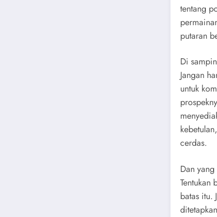
tentang po
permainan
putaran be
Di samping
Jangan han
untuk kom
prospeknya
menyediak
kebetulan
cerdas.
Dan yang 
Tentukan 
batas itu
ditetapkan