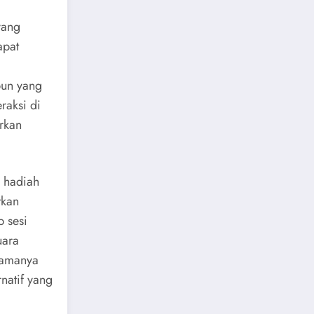
yang
apat
pun yang
raksi di
irkan
 hadiah
tkan
 sesi
uara
lamanya
natif yang