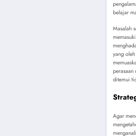
pengalama
belajar m
Masalah s
memasuki 
menghadap
yang oleh
memuaskan
perasaan 
ditemui ti
Strate
Agar mend
mengetahu
menganali