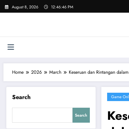
Skip
August 8, 2026
12:46:47 PM
to
content
Home
2026
March
Keseruan dan Rintangan dalam
Search
Game Onl
Kes
Search