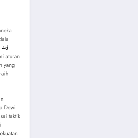
aneka
dala
i 4d
i aturan
an yang
raih
an
da Dewi
ai taktik
i
ekuatan