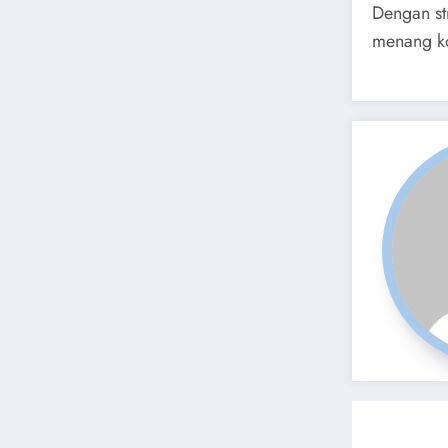
Dengan str
menang ko