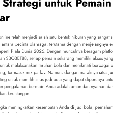
 Strategi untuk Pemain
tar
online telah menjadi salah satu bentuk hiburan yang sangat 
di antara pecinta olahraga, terutama dengan menjelangnya ev
eperti Piala Dunia 2026. Dengan munculnya beragam platfo
n SBOBET88, setiap pemain sekarang memiliki akses yang
ntuk melaksanakan taruhan bola dan menikmati berbagai o
ang, termasuk mix parlay. Namun, dengan maraknya situs ju
ting untuk memilih situs judi bola yang dapat dipercaya unt
an pengalaman bermain Anda adalah aman dan nyaman da
kan keuntungan.
gka meningkatkan kesempatan Anda di judi bola, pemaha