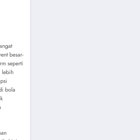
sangat
ent besar-
rm seperti
 lebih
psi
di bola
uk
n
man