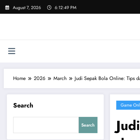
Skip
August 7, 2026
6:12:50 PM
to
content
Home
2026
March
Judi Sepak Bola Online: Tips d
Search
Game Onl
Jud
Search