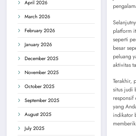
April 2026
pengalam
March 2026
Selanjutn
February 2026
platform 
seperti p
January 2026
besar sep
peluang y
December 2025
aktivitas
November 2025
Terakhir,
October 2025
situs jud
responsif
September 2025
yang Anda
August 2025
indikator
memberika
July 2025