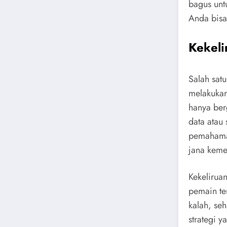
bagus unt
Anda bisa
Kekeli
Salah satu
melakukan
hanya ber
data atau
pemahaman
jana kem
Kekelirua
pemain te
kalah, se
strategi 