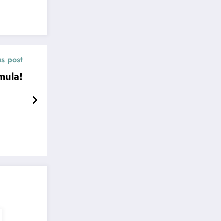
us post
mula!