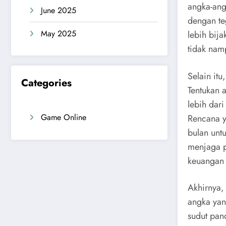
angka-ang
June 2025
dengan te
May 2025
lebih bij
tidak nam
Selain it
Categories
Tentukan a
lebih dar
Game Online
Rencana y
bulan unt
menjaga p
keuangan 
Akhirnya, 
angka yan
sudut pan