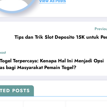
View All Posts
Previo
Tips dan Trik Slot Deposito 15K untuk Pe
post
 Togel Terpercaya: Kenapa Hal Ini Menjadi Opsi
tas bagi Masyarakat Pemain Togel?
TED POSTS