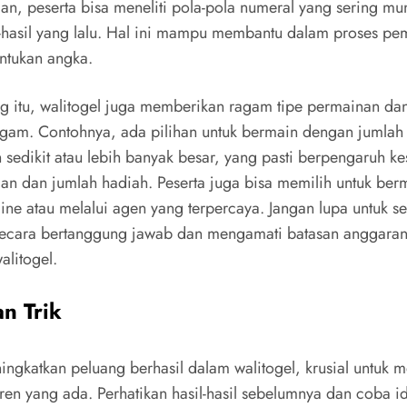
n, peserta bisa meneliti pola-pola numeral yang sering mun
il-hasil yang lalu. Hal ini mampu membantu dalam proses pe
ntukan angka.
g itu, walitogel juga memberikan ragam tipe permainan dan
gam. Contohnya, ada pilihan untuk bermain dengan jumlah
h sedikit atau lebih banyak besar, yang pasti berpengaruh k
n dan jumlah hadiah. Peserta juga bisa memilih untuk ber
ine atau melalui agen yang terpercaya. Jangan lupa untuk s
ecara bertanggung jawab dan mengamati batasan anggaran
alitogel.
an Trik
ingkatkan peluang berhasil dalam walitogel, krusial untuk
ren yang ada. Perhatikan hasil-hasil sebelumnya dan coba id