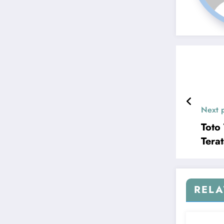
Next 
Toto
Tera
RELA