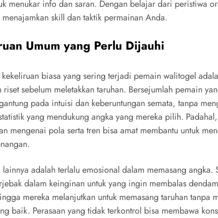
uk menukar info dan saran. Dengan belajar dari peristiwa or
 menajamkan skill dan taktik permainan Anda.
ruan Umum yang Perlu Dijauhi
 kekeliruan biasa yang sering terjadi pemain walitogel adala
 riset sebelum meletakkan taruhan. Bersejumlah pemain ya
gantung pada intuisi dan keberuntungan semata, tanpa men
 statistik yang mendukung angka yang mereka pilih. Padahal,
 mengenai pola serta tren bisa amat membantu untuk me
enangan.
n lainnya adalah terlalu emosional dalam memasang angka.
rjebak dalam keinginan untuk yang ingin membalas dendam
hingga mereka melanjutkan untuk memasang taruhan tanpa 
yang baik. Perasaan yang tidak terkontrol bisa membawa kon