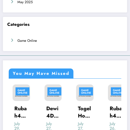
May 2025
Categories
Game Online
You May Have Missed
GAME
GAME
GAME
GAME
ONLINE
ONLINE
ONLINE
ONLINE
Ruba
Dewi
Togel
Ruba
h4d:
4D:
Hong
h4D:
Antar
mene
kong
Pelua
July
July
July
July
29,
27,
27,
26,