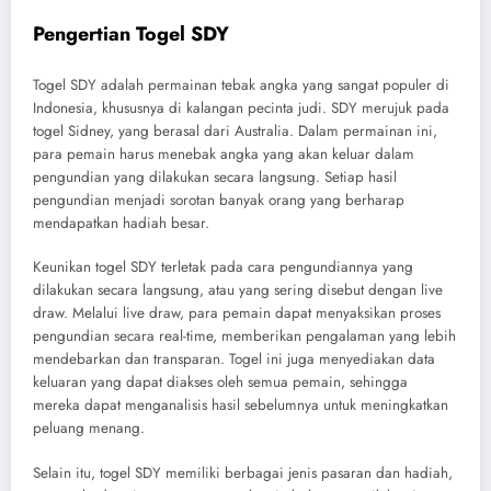
Pengertian Togel SDY
Togel SDY adalah permainan tebak angka yang sangat populer di
Indonesia, khususnya di kalangan pecinta judi. SDY merujuk pada
togel Sidney, yang berasal dari Australia. Dalam permainan ini,
para pemain harus menebak angka yang akan keluar dalam
pengundian yang dilakukan secara langsung. Setiap hasil
pengundian menjadi sorotan banyak orang yang berharap
mendapatkan hadiah besar.
Keunikan togel SDY terletak pada cara pengundiannya yang
dilakukan secara langsung, atau yang sering disebut dengan live
draw. Melalui live draw, para pemain dapat menyaksikan proses
pengundian secara real-time, memberikan pengalaman yang lebih
mendebarkan dan transparan. Togel ini juga menyediakan data
keluaran yang dapat diakses oleh semua pemain, sehingga
mereka dapat menganalisis hasil sebelumnya untuk meningkatkan
peluang menang.
Selain itu, togel SDY memiliki berbagai jenis pasaran dan hadiah,