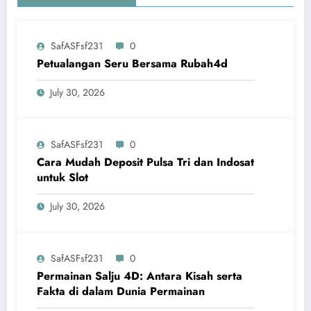
SafASFsf231
0
Petualangan Seru Bersama Rubah4d
July 30, 2026
SafASFsf231
0
Cara Mudah Deposit Pulsa Tri dan Indosat
untuk Slot
July 30, 2026
SafASFsf231
0
Permainan Salju 4D: Antara Kisah serta
Fakta di dalam Dunia Permainan