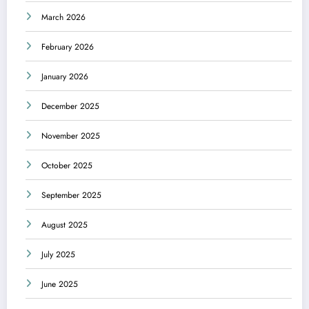
March 2026
February 2026
January 2026
December 2025
November 2025
October 2025
September 2025
August 2025
July 2025
June 2025