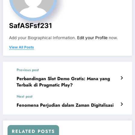
SafASFsf231
Add your Biographical Information.
Edit your Profile
now.
View All Posts
Previous post
Perbandingan Slot Demo Gratis: Mana yang
Terbaik di Pragmatic Play?
Next post
Fenomena Perjudian dalam Zaman Digitalisasi
RELATED POSTS