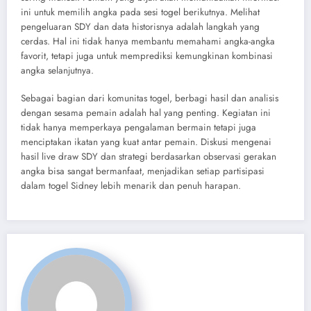
ini untuk memilih angka pada sesi togel berikutnya. Melihat
pengeluaran SDY dan data historisnya adalah langkah yang
cerdas. Hal ini tidak hanya membantu memahami angka-angka
favorit, tetapi juga untuk memprediksi kemungkinan kombinasi
angka selanjutnya.
Sebagai bagian dari komunitas togel, berbagi hasil dan analisis
dengan sesama pemain adalah hal yang penting. Kegiatan ini
tidak hanya memperkaya pengalaman bermain tetapi juga
menciptakan ikatan yang kuat antar pemain. Diskusi mengenai
hasil live draw SDY dan strategi berdasarkan observasi gerakan
angka bisa sangat bermanfaat, menjadikan setiap partisipasi
dalam togel Sidney lebih menarik dan penuh harapan.