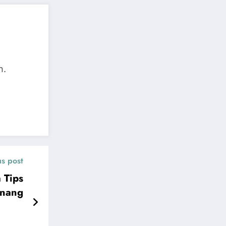
n.
us post
 Tips
nang