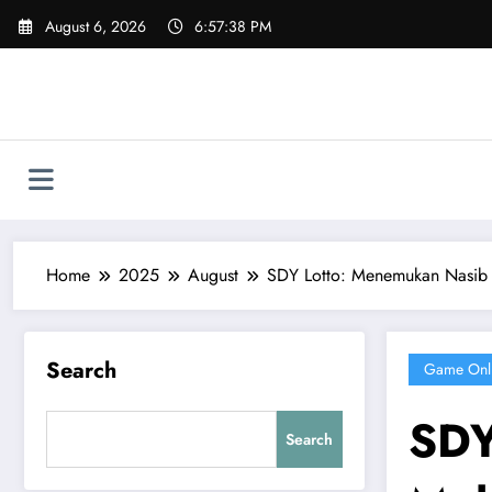
Skip
August 6, 2026
6:57:39 PM
to
content
Home
2025
August
SDY Lotto: Menemukan Nasib 
Search
Game Onl
SDY
Search