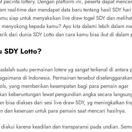
t pecinta lottery. Dengan platform ini, peserta dapat mence
am real-time dan mendapat data baru tentang hasil SDY hari 
mu siap untuk menyaksikan live draw togel SDY dan melihat
k menyokong kepada kamu? Ayo kita dalami lebih dalam m
rik dari dunia SDY Lotto dan cara kamu bisa ikut di dalam p
u SDY Lotto?
adalah suatu permainan lotere yg sangat terkenal di antara 
bagaimana di Indonesia. Permainan tersebut diselenggarakan
ols, yang memberikan kesempatan bagi para pemain agar
an keberuntungan lewat pengundian angka secara langsung
an bisa diakses dari sesi live draw SDY, yg meningkatkan tin
n dan keseruan untuk para pemain saat mencari hasilnya.
 diakui karena keadilan dan transparansi pada undian. Semu