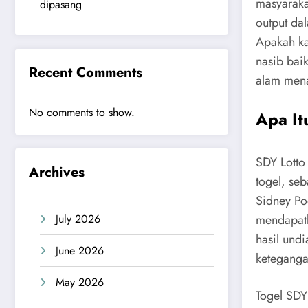
masyaraka
dipasang
output dal
Apakah ka
nasib bai
Recent Comments
alam mena
No comments to show.
Apa It
SDY Lotto 
Archives
togel, se
Sidney Po
July 2026
mendapatk
hasil undi
June 2026
keteganga
May 2026
Togel SDY