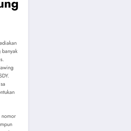
ung
yediakan
ng banyak
s.
rawing
SDY.
isa
entukan
i nomor
impun