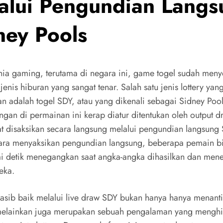
alui Pengundian Langs
ney Pools
ia gaming, terutama di negara ini, game togel sudah men
 jenis hiburan yang sangat tenar. Salah satu jenis lottery ya
an adalah togel SDY, atau yang dikenali sebagai Sidney Pool
ngan di permainan ini kerap diatur ditentukan oleh output d
t disaksikan secara langsung melalui pengundian langsung 
ra menyaksikan pengundian langsung, beberapa pemain b
 detik menegangkan saat angka-angka dihasilkan dan men
eka.
asib baik melalui live draw SDY bukan hanya hanya menant
melainkan juga merupakan sebuah pengalaman yang mengh