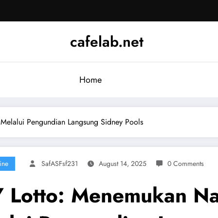
cafelab.net
Home
Melalui Pengundian Langsung Sidney Pools
ine
SafASFsf231
August 14, 2025
0 Comments
 Lotto: Menemukan Na