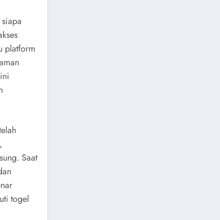
 siapa
akses
au platform
 aman
ini
n
telah
,
sung. Saat
dan
enar
i togel