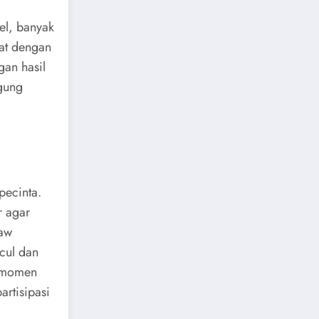
el, banyak
pat dengan
gan hasil
ggung
pecinta.
r agar
raw
cul dan
i momen
artisipasi