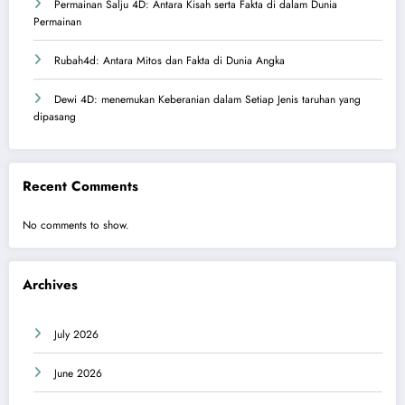
Permainan Salju 4D: Antara Kisah serta Fakta di dalam Dunia
Permainan
Rubah4d: Antara Mitos dan Fakta di Dunia Angka
Dewi 4D: menemukan Keberanian dalam Setiap Jenis taruhan yang
dipasang
Recent Comments
No comments to show.
Archives
July 2026
June 2026