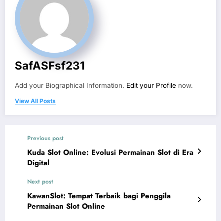
SafASFsf231
Add your Biographical Information.
Edit your Profile
now.
View All Posts
Previous post
Kuda Slot Online: Evolusi Permainan Slot di Era
Digital
Next post
KawanSlot: Tempat Terbaik bagi Penggila
Permainan Slot Online