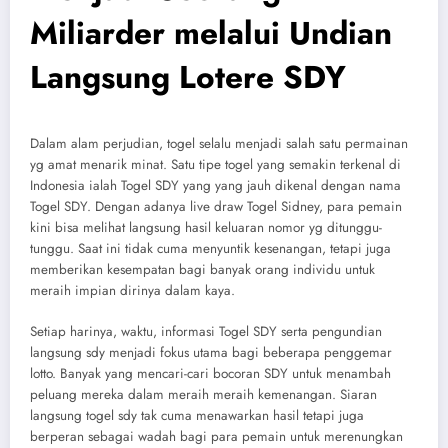
Miliarder melalui Undian
Langsung Lotere SDY
Dalam alam perjudian, togel selalu menjadi salah satu permainan
yg amat menarik minat. Satu tipe togel yang semakin terkenal di
Indonesia ialah Togel SDY yang yang jauh dikenal dengan nama
Togel SDY. Dengan adanya live draw Togel Sidney, para pemain
kini bisa melihat langsung hasil keluaran nomor yg ditunggu-
tunggu. Saat ini tidak cuma menyuntik kesenangan, tetapi juga
memberikan kesempatan bagi banyak orang individu untuk
meraih impian dirinya dalam kaya.
Setiap harinya, waktu, informasi Togel SDY serta pengundian
langsung sdy menjadi fokus utama bagi beberapa penggemar
lotto. Banyak yang mencari-cari bocoran SDY untuk menambah
peluang mereka dalam meraih meraih kemenangan. Siaran
langsung togel sdy tak cuma menawarkan hasil tetapi juga
berperan sebagai wadah bagi para pemain untuk merenungkan