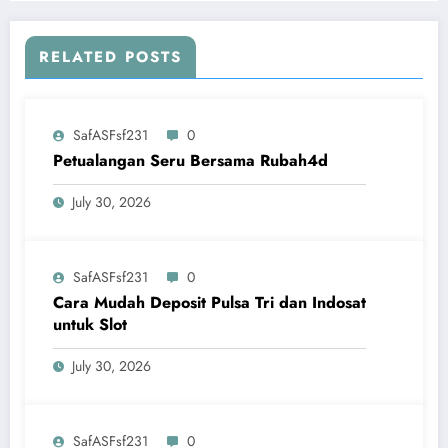
RELATED POSTS
SafASFsf231
0
Petualangan Seru Bersama Rubah4d
July 30, 2026
SafASFsf231
0
Cara Mudah Deposit Pulsa Tri dan Indosat
untuk Slot
July 30, 2026
SafASFsf231
0