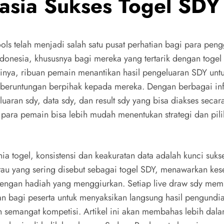
asia Sukses Togel SDY
ols telah menjadi salah satu pusat perhatian bagi para pen
Indonesia, khususnya bagi mereka yang tertarik dengan togel
rinya, ribuan pemain menantikan hasil pengeluaran SDY untu
beruntungan berpihak kepada mereka. Dengan berbagai in
luaran sdy, data sdy, dan result sdy yang bisa diakses secar
 para pemain bisa lebih mudah menentukan strategi dan pil
a togel, konsistensi dan keakuratan data adalah kunci sukse
tau yang sering disebut sebagai togel SDY, menawarkan ke
engan hadiah yang menggiurkan. Setiap live draw sdy mem
n bagi peserta untuk menyaksikan langsung hasil pengundi
 semangat kompetisi. Artikel ini akan membahas lebih dal