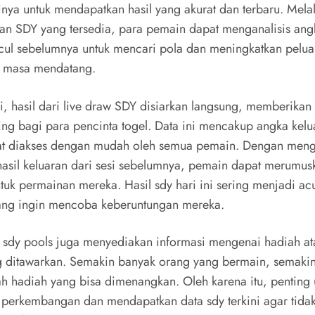
inya untuk mendapatkan hasil yang akurat dan terbaru. Melal
an SDY yang tersedia, para pemain dapat menganalisis ang
ul sebelumnya untuk mencari pola dan meningkatkan pelu
i masa mendatang.
ri, hasil dari live draw SDY disiarkan langsung, memberikan
ing bagi para pencinta togel. Data ini mencakup angka kel
at diakses dengan mudah oleh semua pemain. Dengan men
hasil keluaran dari sesi sebelumnya, pemain dapat merumus
ntuk permainan mereka. Hasil sdy hari ini sering menjadi a
ng ingin mencoba keberuntungan mereka.
u, sdy pools juga menyediakan informasi mengenai hadiah at
g ditawarkan. Semakin banyak orang yang bermain, semakin
ah hadiah yang bisa dimenangkan. Oleh karena itu, penting 
 perkembangan dan mendapatkan data sdy terkini agar tida