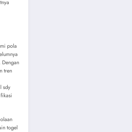
utnya
ami pola
belumnya
. Dengan
 tren
l sdy
fikasi
lolaan
in togel