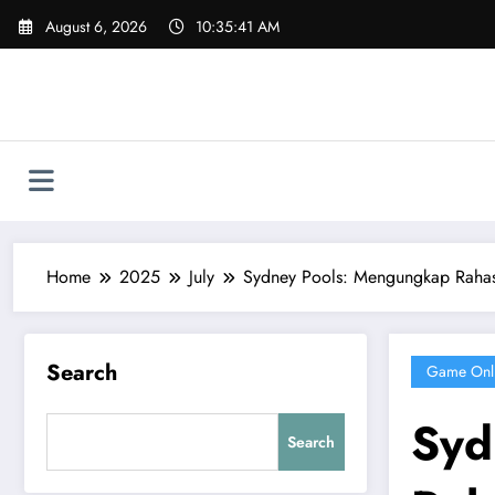
Skip
August 6, 2026
10:35:42 AM
to
content
Home
2025
July
Sydney Pools: Mengungkap Rahas
Search
Game Onl
Syd
Search