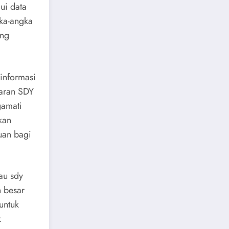
ui data
ka-angka
ang
 informasi
uaran SDY
gamati
kan
cuan bagi
au sdy
 besar
untuk
k