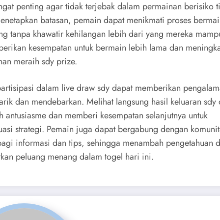
ngat penting agar tidak terjebak dalam permainan berisiko t
netapkan batasan, pemain dapat menikmati proses berma
ang tanpa khawatir kehilangan lebih dari yang mereka mampu
erikan kesempatan untuk bermain lebih lama dan meningk
an meraih sdy prize.
 partisipasi dalam live draw sdy dapat memberikan pengala
arik dan mendebarkan. Melihat langsung hasil keluaran sdy 
antusiasme dan memberi kesempatan selanjutnya untuk
asi strategi. Pemain juga dapat bergabung dengan komunit
bagi informasi dan tips, sehingga menambah pengetahuan 
kan peluang menang dalam togel hari ini.