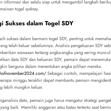
an informasi dan selalu siap untuk mengambil langkah berik
mainan togel sydney.
gi Sukses dalam Togel SDY
aih sukses dalam bermain togel SDY, penting untuk memah
yang telah keluar sebelumnya. Analisis pengeluaran SDY se
berikan wawasan tentang angka-angka yang sering muncul
ikan data SDY dan keluaran SDY, pemain dapat menemukan
kin berguna dalam menentukan angka pilihan mereka.
ifthofnovember2024.com/
Sebagai contoh, mempelajari hasi
erapa minggu terakhir dapat membantu pemain mengidenti
g lebih mungkin keluar.
nganalisis data, pemain juga harus mengatur strategi penge
yang baik. Memiliki anggaran atau batas tertentu saat berma