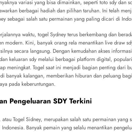
nyaknya variasi yang bisa dimainkan, seperti toto sdy dan s
warkan berbagai hadiah dan pilihan taruhan. Ini telah men
ney sebagai salah satu permainan yang paling dicari di Indo
erjalannya waktu, togel Sydney terus berkembang dan berad
en modern. Kini, banyak orang rela menantikan live draw sd
asilnya secara langsung. Dengan kemudahan akses informasi
 dan keluaran sdy melalui berbagai platform digital, populari
tap meningkat. Togel saat ini menjadi bagian penting dari 
 di banyak kalangan, memberikan hiburan dan peluang bag
aya pada keberuntungan.
an Pengeluaran SDY Terkini
, atau Togel Sidney, merupakan salah satu permainan yang 
i Indonesia. Banyak pemain yang selalu menantikan pengel