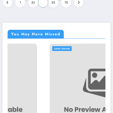
Posts
1
33
34
35
75
pagination
You May Have Missed
GAME ONLINE