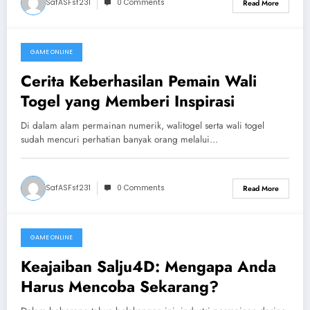
SafASFsf231
0 Comments
Read More
GAME ONLINE
January 3, 2026
Cerita Keberhasilan Pemain Wali
Togel yang Memberi Inspirasi
Di dalam alam permainan numerik, walitogel serta wali togel
sudah mencuri perhatian banyak orang melalui…
SafASFsf231
0 Comments
Read More
GAME ONLINE
January 2, 2026
Keajaiban Salju4D: Mengapa Anda
Harus Mencoba Sekarang?