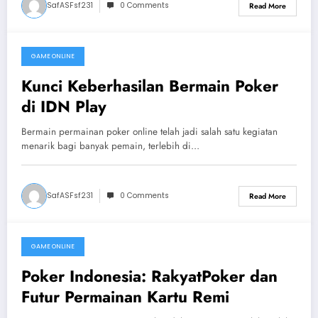
SafASFsf231
0 Comments
Read More
GAME ONLINE
January 8, 2026
Kunci Keberhasilan Bermain Poker
di IDN Play
Bermain permainan poker online telah jadi salah satu kegiatan
menarik bagi banyak pemain, terlebih di…
SafASFsf231
0 Comments
Read More
GAME ONLINE
January 7, 2026
Poker Indonesia: RakyatPoker dan
Futur Permainan Kartu Remi