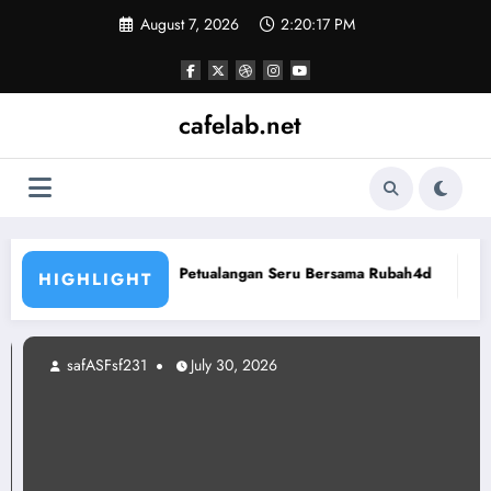
Skip
August 7, 2026
2:20:18 PM
to
content
cafelab.net
mbahan?
Petualangan Seru Bersama Rubah4d
Cara Mu
HIGHLIGHT
safASFsf231
July 30, 2026