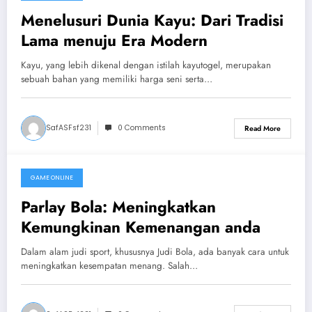
Menelusuri Dunia Kayu: Dari Tradisi
Lama menuju Era Modern
Kayu, yang lebih dikenal dengan istilah kayutogel, merupakan
sebuah bahan yang memiliki harga seni serta…
SafASFsf231
0 Comments
Read More
GAME ONLINE
January 5, 2026
Parlay Bola: Meningkatkan
Kemungkinan Kemenangan anda
Dalam alam judi sport, khususnya Judi Bola, ada banyak cara untuk
meningkatkan kesempatan menang. Salah…