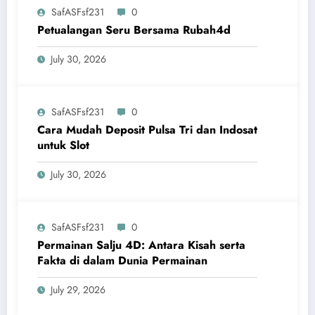
SafASFsf231
0
Petualangan Seru Bersama Rubah4d
July 30, 2026
SafASFsf231
0
Cara Mudah Deposit Pulsa Tri dan Indosat
untuk Slot
July 30, 2026
SafASFsf231
0
Permainan Salju 4D: Antara Kisah serta
Fakta di dalam Dunia Permainan
July 29, 2026