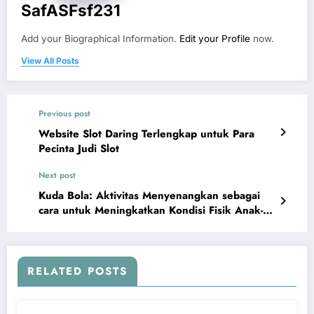
SafASFsf231
Add your Biographical Information.
Edit your Profile
now.
View All Posts
Previous post
Website Slot Daring Terlengkap untuk Para
Pecinta Judi Slot
Next post
Kuda Bola: Aktivitas Menyenangkan sebagai
cara untuk Meningkatkan Kondisi Fisik Anak-
anak
RELATED POSTS