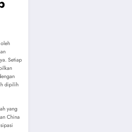
p
 oleh
kan
ya. Setiap
pilkan
 dengan
 dipilih
kah yang
ran China
sipasi