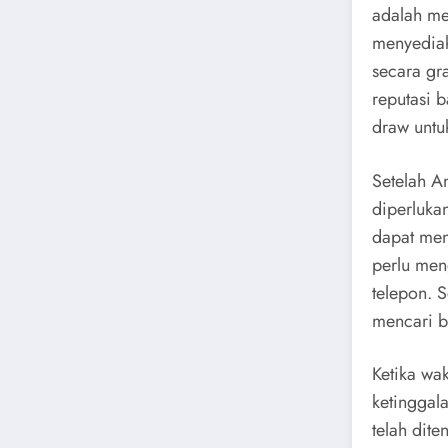
adalah me
menyediak
secara gra
reputasi 
draw untu
Setelah A
diperluka
dapat men
perlu men
telepon. 
mencari b
Ketika wak
ketinggal
telah dit