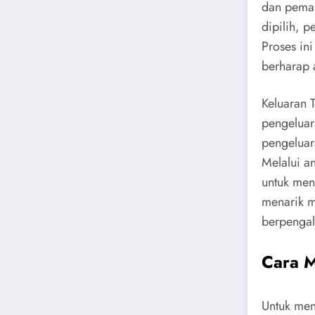
dan pemai
dipilih, 
Proses in
berharap 
Keluaran 
pengeluar
pengeluar
Melalui a
untuk men
menarik m
berpenga
Cara M
Untuk men