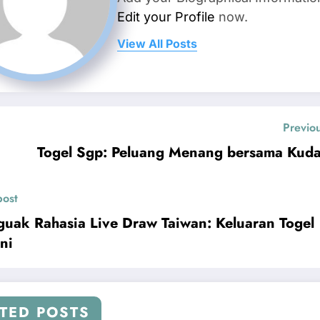
Edit your Profile
now.
View All Posts
Previo
Togel Sgp: Peluang Menang bersama Kuda
post
uak Rahasia Live Draw Taiwan: Keluaran Togel
ni
TED POSTS