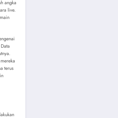
ah angka
ra live.
emain
mengenai
 Data
tnya.
g mereka
a terus
in
ilakukan