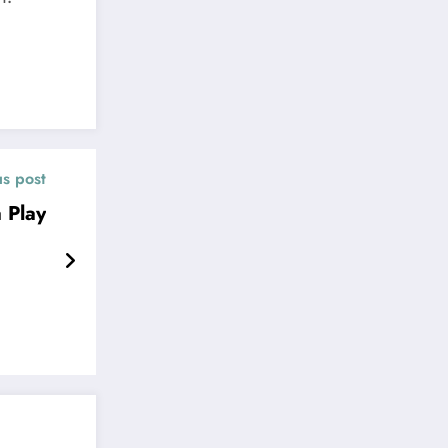
us post
 Play