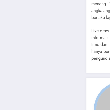
menang. D
angka-ang
berlaku la
Live draw
informasi
time dan 
hanya ber
pengundia