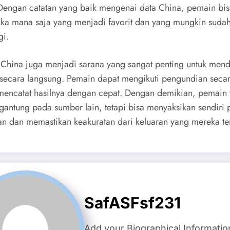
engan catatan yang baik mengenai data China, pemain bis
ka mana saja yang menjadi favorit dan yang mungkin sudah
gi.
 China juga menjadi sarana yang sangat penting untuk men
 secara langsung. Pemain dapat mengikuti pengundian secar
mencatat hasilnya dengan cepat. Dengan demikian, pemain 
gantung pada sumber lain, tetapi bisa menyaksikan sendiri 
n dan memastikan keakuratan dari keluaran yang mereka te
SafASFsf231
Add your Biographical Informatio