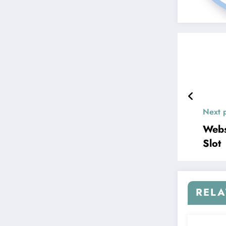
Next 
Webs
Slot
RELA