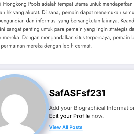
mi Hongkong Pools adalah tempat utama untuk mendapatkan
an hk yang akurat. Di sana, pemain dapat menemukan sem
engundian dan informasi yang bersangkutan lainnya. Keand
ini sangat penting untuk para pemain yang ingin strategis d
 mereka. Dengan mengandalkan situs terpercaya, pemain b
permainan mereka dengan lebih cermat.
SafASFsf231
Add your Biographical Informatio
Edit your Profile
now.
View All Posts