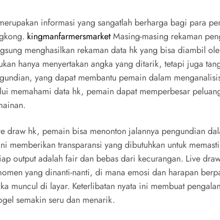
merupakan informasi yang sangatlah berharga bagi para pe
ngkong.
kingmanfarmersmarket
Masing-masing rekaman pen
ngsung menghasilkan rekaman data hk yang bisa diambil ol
bukan hanya menyertakan angka yang ditarik, tetapi juga tan
gundian, yang dapat membantu pemain dalam menganalisis
alui memahami data hk, pemain dapat memperbesar peluang
mainan.
ive draw hk, pemain bisa menonton jalannya pengundian dal
 ini memberikan transparansi yang dibutuhkan untuk memast
iap output adalah fair dan bebas dari kecurangan. Live dra
omen yang dinanti-nanti, di mana emosi dan harapan berp
ka muncul di layar. Keterlibatan nyata ini membuat pengal
ogel semakin seru dan menarik.