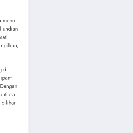
ka menu
l undian
mati
ampilkan,
g d
cipant
. Dengan
antiasa
 pilihan