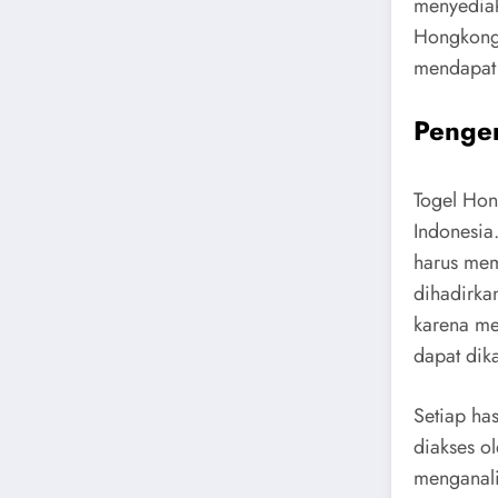
menyediak
Hongkong 
mendapat k
Penger
Togel Hon
Indonesia
harus mem
dihadirka
karena me
dapat dika
Setiap ha
diakses o
menganali