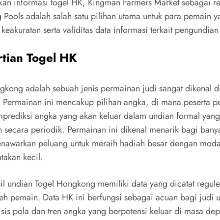
an informasi togel HK, Kingman Farmers Market sebagai r
Pools adalah salah satu pilihan utama untuk para pemain y
eakuratan serta validitas data informasi terkait pengundian 
tian Togel HK
gkong adalah sebuah jenis permainan judi sangat dikenal d
. Permainan ini mencakup pilihan angka, di mana peserta pe
prediksi angka yang akan keluar dalam undian formal yan
n secara periodik. Permainan ini dikenal menarik bagi ban
nawarkan peluang untuk meraih hadiah besar dengan moda
takan kecil.
sil undian Togel Hongkong memiliki data yang dicatat regule
leh pemain. Data HK ini berfungsi sebagai acuan bagi judi 
sis pola dan tren angka yang berpotensi keluar di masa dep