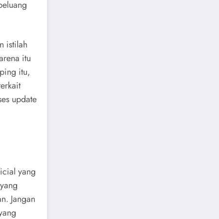
peluang
 istilah
arena itu
ing itu,
erkait
es update
icial yang
 yang
an. Jangan
 yang