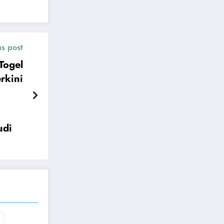
us post
Togel
erkini
udi