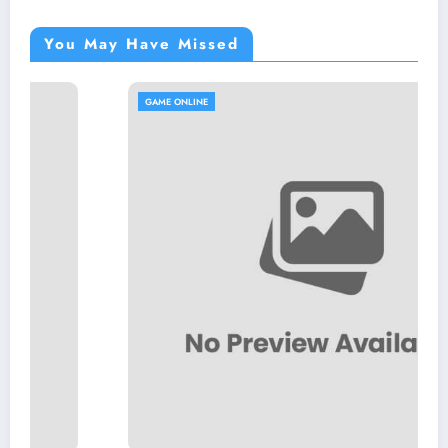
You May Have Missed
GAME ONLINE