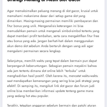
Agar memaksimalkan peluang menang di slot gacor, krusial untuk
memahami mekanisme dasar dari setiap game slot yang
dimainkan. Masing-masing permainan memiliki pembayaran dan
fitur bonus yang unik. Menganalisis keterangan ini bisa
memudahkan pemain untuk mengenali simbol-simbol tertentu yang
dapat memberi profit tambahan, serta cara mengaktifkan fitur free
atau bonus yang ada. Jangan berhati-hati dalam menggunakan
akun demo slot sebelum Anda bertaruh dengan uang asli agar
mengalami permainan secara lengkap.
Selanjutnya, memilih waktu yang tepat dalam bermain pun dapat
berpengaruh keberuntungan. Sebagian pemain meyakini bahwa
ada jam tertentu dimana slot online lebih “terbuka” untuk
menghadirkan hasil positif. Oleh karena itu, mencatat waktu-waktu
saat mendapatkan kemenangan yang sering bisa jadi strategi yang
efektif. Di samping itu, mengikuti link slot gacor dan forum judi
online bisa memberikan informasi update tentang game mana
yang sedang hot atau populer.
Terakhir, tetapkan anggaran sebelum bermain dan patuhi aturan