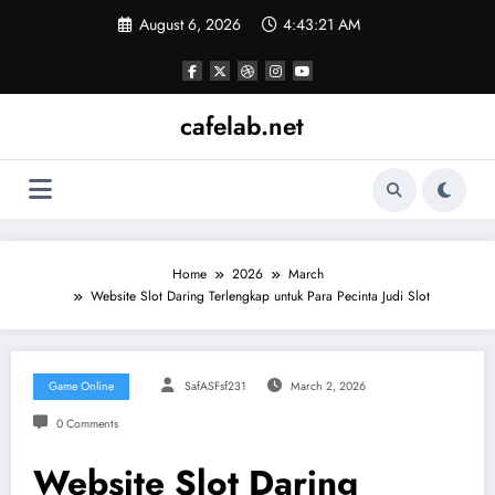
Skip
August 6, 2026
4:43:22 AM
to
content
cafelab.net
Home
2026
March
Website Slot Daring Terlengkap untuk Para Pecinta Judi Slot
Game Online
SafASFsf231
March 2, 2026
0 Comments
Website Slot Daring