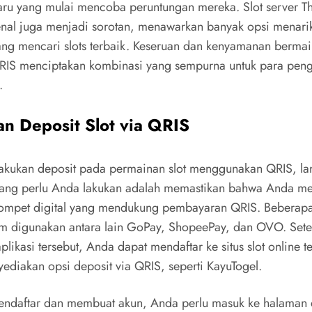
ru yang mulai mencoba peruntungan mereka. Slot server Th
enal juga menjadi sorotan, menawarkan banyak opsi menari
ng mencari slots terbaik. Keseruan dan kenyamanan bermain
IS menciptakan kombinasi yang sempurna untuk para pen
.
n Deposit Slot via QRIS
akukan deposit pada permainan slot menggunakan QRIS, l
ang perlu Anda lakukan adalah memastikan bahwa Anda me
dompet digital yang mendukung pembayaran QRIS. Beberap
 digunakan antara lain GoPay, ShopeePay, dan OVO. Sete
plikasi tersebut, Anda dapat mendaftar ke situs slot online 
ediakan opsi deposit via QRIS, seperti KayuTogel.
endaftar dan membuat akun, Anda perlu masuk ke halaman 