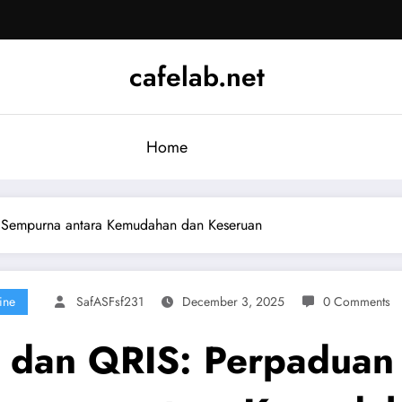
cafelab.net
Home
 Sempurna antara Kemudahan dan Keseruan
ine
SafASFsf231
December 3, 2025
0 Comments
t dan QRIS: Perpaduan