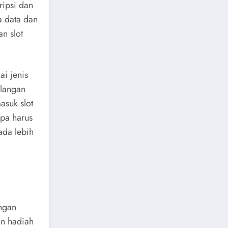
ripsi dan
 data dan
an slot
i jenis
alangan
asuk slot
npa harus
ada lebih
angan
an hadiah