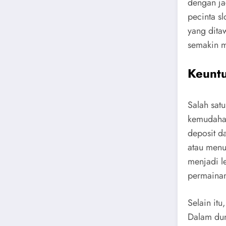
dengan ja
pecinta s
yang dita
semakin 
Keunt
Salah sat
kemudahan
deposit d
atau menu
menjadi l
permainan 
Selain it
Dalam dun