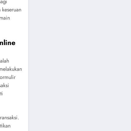
bagi
n keseruan
rmain
nline
alah
 melakukan
ormulir
aksi
ti
ransaksi.
tikan