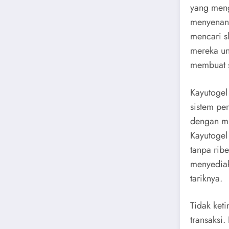
yang meng
menyenan
mencari s
mereka un
membuat s
Kayutogel 
sistem pe
dengan mu
Kayutogel
tanpa ribe
menyediak
tariknya.
Tidak ket
transaksi.