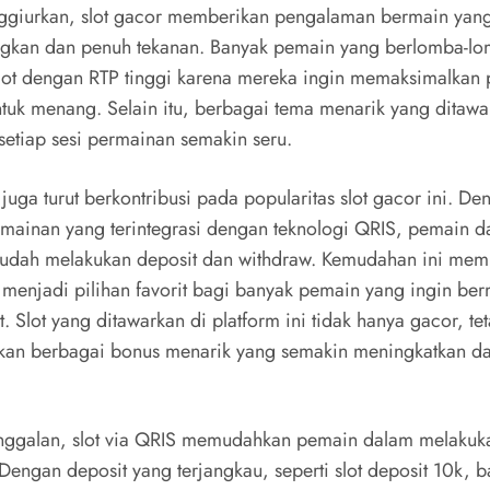
giurkan, slot gacor memberikan pengalaman bermain yan
gkan dan penuh tekanan. Banyak pemain yang berlomba-l
lot dengan RTP tinggi karena mereka ingin memaksimalkan 
tuk menang. Selain itu, berbagai tema menarik yang ditawa
etiap sesi permainan semakin seru.
juga turut berkontribusi pada popularitas slot gacor ini. De
rmainan yang terintegrasi dengan teknologi QRIS, pemain d
dah melakukan deposit dan withdraw. Kemudahan ini mem
 menjadi pilihan favorit bagi banyak pemain yang ingin be
t. Slot yang ditawarkan di platform ini tidak hanya gacor, te
an berbagai bonus menarik yang semakin meningkatkan d
inggalan, slot via QRIS memudahkan pemain dalam melakuk
 Dengan deposit yang terjangkau, seperti slot deposit 10k, 