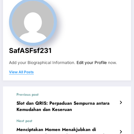
SafASFsf231
Add your Biographical Information.
Edit your Profile
now.
View All Posts
Previous post
Slot dan QRIS: Perpaduan Sempurna antara
Kemudahan dan Keseruan
Next post
Menciptakan Momen Menakjubkan di