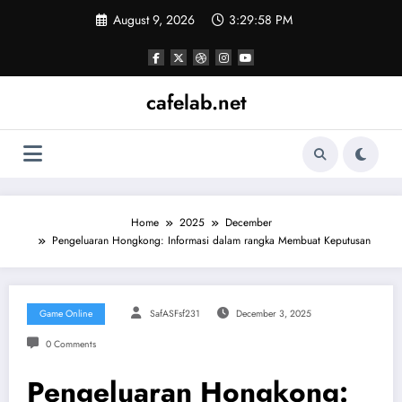
Skip
August 9, 2026
3:29:59 PM
to
content
cafelab.net
Home
2025
December
Pengeluaran Hongkong: Informasi dalam rangka Membuat Keputusan
Game Online
SafASFsf231
December 3, 2025
0 Comments
Pengeluaran Hongkong: