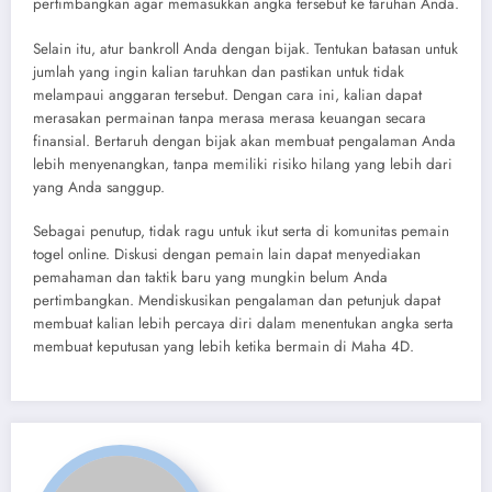
pertimbangkan agar memasukkan angka tersebut ke taruhan Anda.
Selain itu, atur bankroll Anda dengan bijak. Tentukan batasan untuk
jumlah yang ingin kalian taruhkan dan pastikan untuk tidak
melampaui anggaran tersebut. Dengan cara ini, kalian dapat
merasakan permainan tanpa merasa merasa keuangan secara
finansial. Bertaruh dengan bijak akan membuat pengalaman Anda
lebih menyenangkan, tanpa memiliki risiko hilang yang lebih dari
yang Anda sanggup.
Sebagai penutup, tidak ragu untuk ikut serta di komunitas pemain
togel online. Diskusi dengan pemain lain dapat menyediakan
pemahaman dan taktik baru yang mungkin belum Anda
pertimbangkan. Mendiskusikan pengalaman dan petunjuk dapat
membuat kalian lebih percaya diri dalam menentukan angka serta
membuat keputusan yang lebih ketika bermain di Maha 4D.