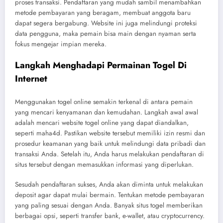
proses transaksi. Pendaftaran yang mudah sambil menambahkan
metode pembayaran yang beragam, membuat anggota baru
dapat segera bergabung. Website ini juga melindungi proteksi
data pengguna, maka pemain bisa main dengan nyaman serta
fokus mengejar impian mereka.
Langkah Menghadapi Permainan Togel Di
Internet
Menggunakan togel online semakin terkenal di antara pemain
yang mencari kenyamanan dan kemudahan. Langkah awal awal
adalah mencari website togel online yang dapat diandalkan,
seperti maha4d. Pastikan website tersebut memiliki izin resmi dan
prosedur keamanan yang baik untuk melindungi data pribadi dan
transaksi Anda. Setelah itu, Anda harus melakukan pendaftaran di
situs tersebut dengan memasukkan informasi yang diperlukan.
Sesudah pendaftaran sukses, Anda akan diminta untuk melakukan
deposit agar dapat mulai bermain. Tentukan metode pembayaran
yang paling sesuai dengan Anda. Banyak situs togel memberikan
berbagai opsi, seperti transfer bank, e-wallet, atau cryptocurrency.