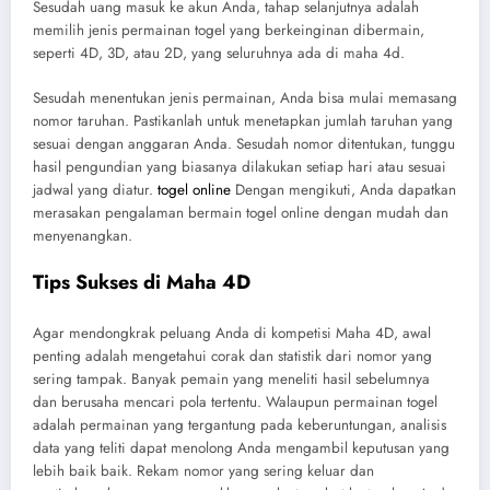
Sesudah uang masuk ke akun Anda, tahap selanjutnya adalah
memilih jenis permainan togel yang berkeinginan dibermain,
seperti 4D, 3D, atau 2D, yang seluruhnya ada di maha 4d.
Sesudah menentukan jenis permainan, Anda bisa mulai memasang
nomor taruhan. Pastikanlah untuk menetapkan jumlah taruhan yang
sesuai dengan anggaran Anda. Sesudah nomor ditentukan, tunggu
hasil pengundian yang biasanya dilakukan setiap hari atau sesuai
jadwal yang diatur.
togel online
Dengan mengikuti, Anda dapatkan
merasakan pengalaman bermain togel online dengan mudah dan
menyenangkan.
Tips Sukses di Maha 4D
Agar mendongkrak peluang Anda di kompetisi Maha 4D, awal
penting adalah mengetahui corak dan statistik dari nomor yang
sering tampak. Banyak pemain yang meneliti hasil sebelumnya
dan berusaha mencari pola tertentu. Walaupun permainan togel
adalah permainan yang tergantung pada keberuntungan, analisis
data yang teliti dapat menolong Anda mengambil keputusan yang
lebih baik baik. Rekam nomor yang sering keluar dan