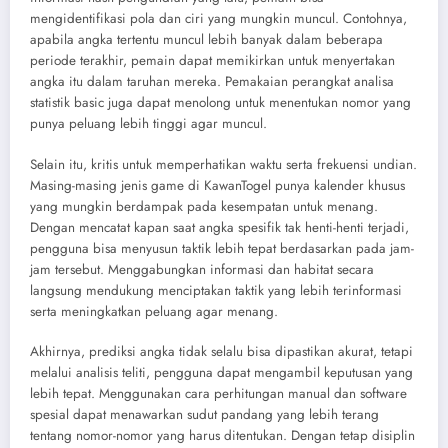
mengidentifikasi pola dan ciri yang mungkin muncul. Contohnya,
apabila angka tertentu muncul lebih banyak dalam beberapa
periode terakhir, pemain dapat memikirkan untuk menyertakan
angka itu dalam taruhan mereka. Pemakaian perangkat analisa
statistik basic juga dapat menolong untuk menentukan nomor yang
punya peluang lebih tinggi agar muncul.
Selain itu, kritis untuk memperhatikan waktu serta frekuensi undian.
Masing-masing jenis game di KawanTogel punya kalender khusus
yang mungkin berdampak pada kesempatan untuk menang.
Dengan mencatat kapan saat angka spesifik tak henti-henti terjadi,
pengguna bisa menyusun taktik lebih tepat berdasarkan pada jam-
jam tersebut. Menggabungkan informasi dan habitat secara
langsung mendukung menciptakan taktik yang lebih terinformasi
serta meningkatkan peluang agar menang.
Akhirnya, prediksi angka tidak selalu bisa dipastikan akurat, tetapi
melalui analisis teliti, pengguna dapat mengambil keputusan yang
lebih tepat. Menggunakan cara perhitungan manual dan software
spesial dapat menawarkan sudut pandang yang lebih terang
tentang nomor-nomor yang harus ditentukan. Dengan tetap disiplin