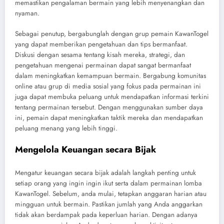
memastikan pengalaman bermain yang lebih menyenangkan dan
nyaman.
Sebagai penutup, bergabunglah dengan grup pemain KawanTogel
yang dapat memberikan pengetahuan dan tips bermanfaat.
Diskusi dengan sesama tentang kisah mereka, strategi, dan
pengetahuan mengenai permainan dapat sangat bermanfaat
dalam meningkatkan kemampuan bermain. Bergabung komunitas
online atau grup di media sosial yang fokus pada permainan ini
juga dapat membuka peluang untuk mendapatkan informasi terkini
tentang permainan tersebut. Dengan menggunakan sumber daya
ini, pemain dapat meningkatkan taktik mereka dan mendapatkan
peluang menang yang lebih tinggi.
Mengelola Keuangan secara Bijak
Mengatur keuangan secara bijak adalah langkah penting untuk
setiap orang yang ingin ingin ikut serta dalam permainan lomba
KawanTogel. Sebelum, anda mulai, tetapkan anggaran harian atau
mingguan untuk bermain. Pastikan jumlah yang Anda anggarkan
tidak akan berdampak pada keperluan harian. Dengan adanya