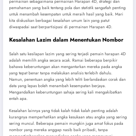
permainan sebagaimana permainan Harapan 4D, strategi dan
pemahaman yang baik tentang pola dan statistik sangatlah penting
untuk menambah kesempatan untuk meraih hasil yang baik. Mari
kita diskusikan berbagai kesalahan umum lain yang patut
diwaspadai saat berpartisipasi di permainan Harapan 4D.
Kesalahan Lazim dalam Menentukan Nombor
Salah satu kesilapan lazim yang sering terjadi pemain harapan 4D
adalah memilih angka secara acak. Ramai beberapa berpikir
bahawa keberuntungan akan mengantarkan mereka pada angka
yang tepat benar tanpa melakukan analisis terlebih dahulu.
Namun, penentuan angka yang lebih teliti berlandaskan corak dan
data yang lepas boleh menambah kesempatan berjaya.
Mengandalkan keberuntungan sahaja sering kali mengakibatkan
entah apa.
Kesalahan lainnya yang tidak kalah tidak kalah penting adalah
kurangnya memperhatikan angka kesukaan atau angka yang sering
sering muncul. Beberapa pemain mungkin juga amat fokus pada
nombor yang mereka anggap nasib baik pribadi, tanpa