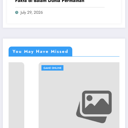
Fakta di dalam Dunia Permainan
July 29, 2026
You May Have Missed
GAME ONLINE