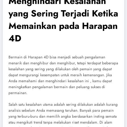
Menghindari Kesalahan
yang Sering Terjadi Ketika
Memainkan pada Harapan
4D
Bermain di Harapan 4D bisa menjadi sebuah pengalaman
menarik dan menghibur dan menghibur, tetapi terdapat beberapa
kesalahan yang sering yang dilakukan oleh pemain yang dapat
dapat mengurangi kesempatan untuk meraih kemenangan. Jika
Anda memahami dan menghindari kesalahan ini , kamu dapat
meningkatkan pengalaman bermain dan peluang sukses di
permainan.
Salah satu kesalahan utama adalah sering dilakukan adalah kurang
analisis sebelum Anda memasang taruhan. Banyak para pemain
yang terburu-buru dan memilih angka berdasarkan insting semata
atau mengikuti trend tanpa melakukan riset mendalam. Di alam