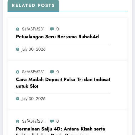
RELATED POSTS
SafASFsf231
0
Petualangan Seru Bersama Rubah4d
July 30, 2026
SafASFsf231
0
Cara Mudah Deposit Pulsa Tri dan Indosat
untuk Slot
July 30, 2026
SafASFsf231
0
Permainan Salju 4D: Antara Kisah serta