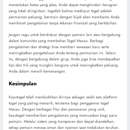
menentukan batas yang jelas, Anda dapat menghindari kerugian
yang tidak diinginkan. Ingatlah bahwa meskipun togel adalah
permainan peluang, bermain dengan bijak akan membantu Anda
menikmati pengalaman tanpa tekanan finansial yang berlebihan.
Jangan ragu untuk berdiskusi dengan pemain lain atau bergabung
dalam komunitas yang membahas Togel Macau. Berbagi
pengalaman dan strategi bisa memberi wawasan baru serta
meningkatkan pengetahuan Anda tentang permainan ini. Selain
itu, dengan bergabung dalam grup, Anda juga bisa mendapatkan
tips dan trik yang mungkin berguna untuk meningkatkan peluang
Anda dalam meraih kemenangan.
Kesimpulan
Kayutogel telah membuktikan dirinya sebagai salah satu platform
togel yang paling menarik, terutama bagi penggemar togel
Macau. Dengan berbagai fitur dan penawaran yang unik,
kayutogel memberikan pengalaman yang memuaskan bagi para
pemain. Melalui sistem yang transparan dan dapat diandalkan,
setiap pemain merasa aman dan nyaman saat melakukan taruhan.