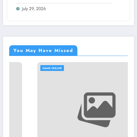
July 29, 2026
You May Have Missed
GAME ONLINE