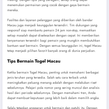
menemukan permainan yang cocok dengan gaya bermain
mereka.
Fasilitas dan layanan pelanggan yang diberikan oleh bandar
Macau juga menjadi keunggulan tersendiri. Tim dukungan yang
responsif siap membantu pemain 24 jam non-stop, memastikan
setiap masalah dapat diselesaikan dengan cepat. Ini memberikan
kenyamanan tersendiri bagi pemain yang mungkin membutuhkan
bantuan saat bermain. Dengan semua keunggulan ini, togel Macau
tetap menjadi pilihan favorit banyak orang di dunia perjudian.
Tips Bermain Togel Macau
Ketika bermain Togel Macau, penting untuk memahami berbagai
jenis taruhan yang tersedia. Salah satu cara terbaik untuk
meningkatkan peluang menang adalah dengan melakukan riset
sebelumnya. Pelajari pola nomor yang sering muncul dan analisis
hasil dari periode sebelumnya. Dengan memahami tren, Anda
dapat membuat keputusan yang lebih baik dalam memilih angka.
Selalu tetapkan anggaran untuk bermain dan patuhi itu. Dengan