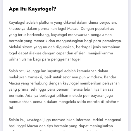
Apa Itu Kayutogel?
Kayutogel adalah platform yang dikenal dalam dunia perjudian,
khususnya dalam permainan togel Macau. Dengan popularitas
yang terus berkembang, kayutogel menawarkan pengalaman
bermain yang menarik dan menguntungkan bagi para pemainnya.
Melalui sistem yang mudah digunakan, berbagai jenis permainan
togel dapat diakses dengan cepat dan efisien, menjadikannya
pilihan utama bagi para penggemar togel.
Salah satu keunggulan kayutogel adalah kemudahan dalam
melakukan transaksi, baik untuk setor maupun withdraw. Bandar
Macau yang terhubung dengan kayutogel memberikan pelayanan
yang prima, sehingga para pemain merasa lebih nyaman saat
bermain. Adanya berbagai pilihan metode pembayaran juga
memudahkan pemain dalam mengelola saldo mereka di platform
ini.
Selain itu, kayutogel juga menyediakan informasi terkini mengenai
hasil togel Macau dan tips bermain yang dapat meningkatkan