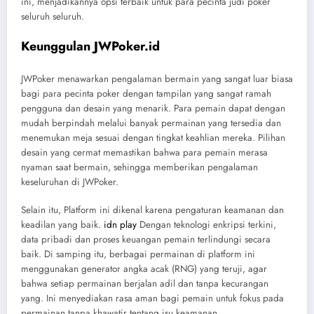
ini, menjadikannya opsi terbaik untuk para pecinta judi poker
seluruh seluruh.
Keunggulan JWPoker.id
JWPoker menawarkan pengalaman bermain yang sangat luar biasa
bagi para pecinta poker dengan tampilan yang sangat ramah
pengguna dan desain yang menarik. Para pemain dapat dengan
mudah berpindah melalui banyak permainan yang tersedia dan
menemukan meja sesuai dengan tingkat keahlian mereka. Pilihan
desain yang cermat memastikan bahwa para pemain merasa
nyaman saat bermain, sehingga memberikan pengalaman
keseluruhan di JWPoker.
Selain itu, Platform ini dikenal karena pengaturan keamanan dan
keadilan yang baik.
idn play
Dengan teknologi enkripsi terkini,
data pribadi dan proses keuangan pemain terlindungi secara
baik. Di samping itu, berbagai permainan di platform ini
menggunakan generator angka acak (RNG) yang teruji, agar
bahwa setiap permainan berjalan adil dan tanpa kecurangan
yang. Ini menyediakan rasa aman bagi pemain untuk fokus pada
permainan tanpa khawatir tentang isu keamanan.