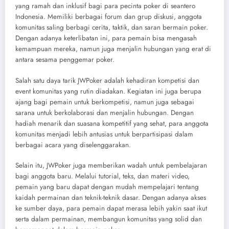
yang ramah dan inklusif bagi para pecinta poker di seantero
Indonesia. Memiliki berbagai forum dan grup diskusi, anggota
komunitas saling berbagi cerita, taktik, dan saran bermain poker.
Dengan adanya keterlibatan ini, para pemain bisa mengasah
kemampuan mereka, namun juga menjalin hubungan yang erat di
antara sesama penggemar poker.
Salah satu daya tarik JWPoker adalah kehadiran kompetisi dan
event komunitas yang rutin diadakan. Kegiatan ini juga berupa
ajang bagi pemain untuk berkompetisi, namun juga sebagai
sarana untuk berkolaborasi dan menjalin hubungan. Dengan
hadiah menarik dan suasana kompetitif yang sehat, para anggota
komunitas menjadi lebih antusias untuk berpartisipasi dalam
berbagai acara yang diselenggarakan.
Selain itu, JWPoker juga memberikan wadah untuk pembelajaran
bagi anggota baru. Melalui tutorial, teks, dan materi video,
pemain yang baru dapat dengan mudah mempelajari tentang
kaidah permainan dan teknik-teknik dasar. Dengan adanya akses
ke sumber daya, para pemain dapat merasa lebih yakin saat ikut
serta dalam permainan, membangun komunitas yang solid dan