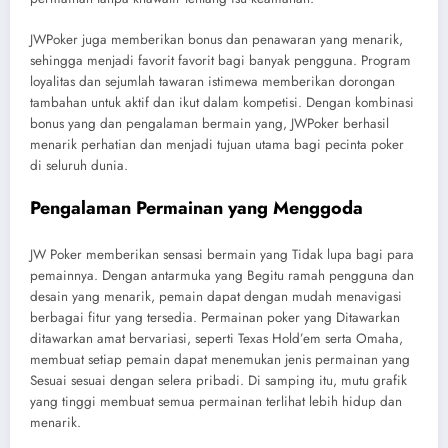
JWPoker juga memberikan bonus dan penawaran yang menarik,
sehingga menjadi favorit favorit bagi banyak pengguna. Program
loyalitas dan sejumlah tawaran istimewa memberikan dorongan
tambahan untuk aktif dan ikut dalam kompetisi. Dengan kombinasi
bonus yang dan pengalaman bermain yang, JWPoker berhasil
menarik perhatian dan menjadi tujuan utama bagi pecinta poker
di seluruh dunia.
Pengalaman Permainan yang Menggoda
JW Poker memberikan sensasi bermain yang Tidak lupa bagi para
pemainnya. Dengan antarmuka yang Begitu ramah pengguna dan
desain yang menarik, pemain dapat dengan mudah menavigasi
berbagai fitur yang tersedia. Permainan poker yang Ditawarkan
ditawarkan amat bervariasi, seperti Texas Hold’em serta Omaha,
membuat setiap pemain dapat menemukan jenis permainan yang
Sesuai sesuai dengan selera pribadi. Di samping itu, mutu grafik
yang tinggi membuat semua permainan terlihat lebih hidup dan
menarik.