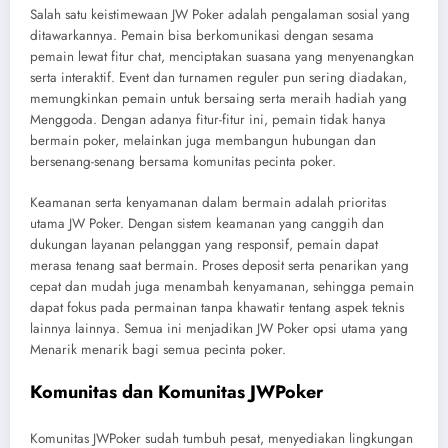
Salah satu keistimewaan JW Poker adalah pengalaman sosial yang
ditawarkannya. Pemain bisa berkomunikasi dengan sesama
pemain lewat fitur chat, menciptakan suasana yang menyenangkan
serta interaktif. Event dan turnamen reguler pun sering diadakan,
memungkinkan pemain untuk bersaing serta meraih hadiah yang
Menggoda. Dengan adanya fitur-fitur ini, pemain tidak hanya
bermain poker, melainkan juga membangun hubungan dan
bersenang-senang bersama komunitas pecinta poker.
Keamanan serta kenyamanan dalam bermain adalah prioritas
utama JW Poker. Dengan sistem keamanan yang canggih dan
dukungan layanan pelanggan yang responsif, pemain dapat
merasa tenang saat bermain. Proses deposit serta penarikan yang
cepat dan mudah juga menambah kenyamanan, sehingga pemain
dapat fokus pada permainan tanpa khawatir tentang aspek teknis
lainnya lainnya. Semua ini menjadikan JW Poker opsi utama yang
Menarik menarik bagi semua pecinta poker.
Komunitas dan Komunitas JWPoker
Komunitas JWPoker sudah tumbuh pesat, menyediakan lingkungan