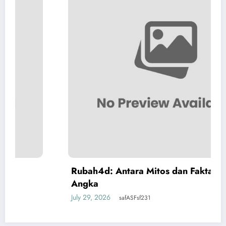
Rubah4d: Antara Mitos dan Fakta di Dunia
Angka
July 29, 2026
safASFsf231