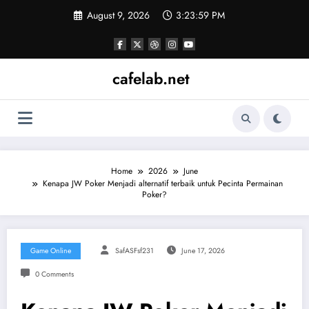
Skip
August 9, 2026
3:24:00 PM
to
content
cafelab.net
Home
2026
June
Kenapa JW Poker Menjadi alternatif terbaik untuk Pecinta Permainan
Poker?
Game Online
SafASFsf231
June 17, 2026
0 Comments