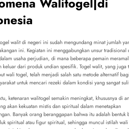
omena Walitogel|di
onesia
 togel walit di negeri ini sudah mengundang minat jumlah ya
akangan ini. Kegiatan ini menggabungkan unsur tradisional
alam usaha perjudian, di mana beberapa pemain meramal
keluar dari produk undian spesifik. Togel walit, yang juga 
ut wali togel, telah menjadi salah satu metode alternatif ba
arakat untuk mencari rezeki dalam kondisi yang sangat suli
ktu, ketenaran walitogel semakin meningkat, khususnya di an
ng akan kekuatan mistis dan spiritual dalam menetapkan
ngan. Banyak orang beranggapan bahwa itu adalah bentuk 
uk spiritual atau figur spiritual, sehingga muncul istilah wali