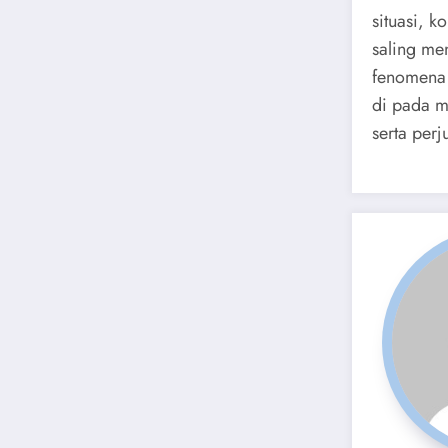
situasi, 
saling me
fenomena 
di pada ma
serta perj