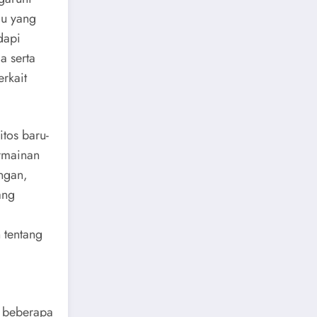
du yang
dapi
a serta
rkait
itos baru-
rmainan
ngan,
ang
 tentang
m beberapa