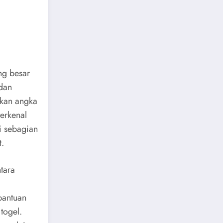
ng besar
 dan
kan angka
terkenal
gi sebagian
t.
tara
bantuan
 togel.