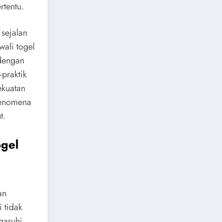
rtentu.
 sejalan
ali togel
 dengan
-praktik
ekuatan
fenomena
t.
ogel
an
 tidak
garuhi