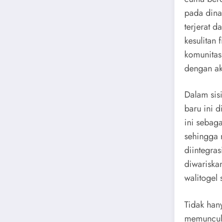
pada dina
terjerat 
kesulitan
komunitas
dengan akt
Dalam sis
baru ini 
ini sebag
sehingga 
diintegras
diwariska
walitogel 
Tidak han
memunculk