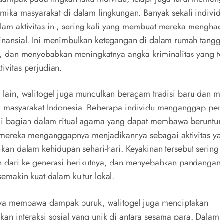
mika masyarakat di dalam lingkungan. Banyak sekali indivi
dalam aktivitas ini, sering kali yang membuat mereka mengha
 finansial. Ini menimbulkan ketegangan di dalam rumah tangg
, dan menyebabkan meningkatnya angka kriminalitas yang te
ivitas perjudian.
i lain, walitogel juga munculkan beragam tradisi baru dan m
di masyarakat Indonesia. Beberapa individu menganggap pe
ai bagian dalam ritual agama yang dapat membawa beruntu
mereka menganggapnya menjadikannya sebagai aktivitas y
ikan dalam kehidupan sehari-hari. Keyakinan tersebut sering
n dari ke generasi berikutnya, dan menyebabkan pandangan
semakin kuat dalam kultur lokal.
ya membawa dampak buruk, walitogel juga menciptakan
an interaksi sosial yang unik di antara sesama para. Dala