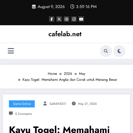
Skip
August 9, 2026
3:59:17 PM
to
content
cafelab.net
Home
2026
May
Kayu Togel: Memahami Angka dan Corak untuk Menang Besar
Game Online
SafASFsf231
May 21, 2026
0 Comments
Kayu Togel: Memahami