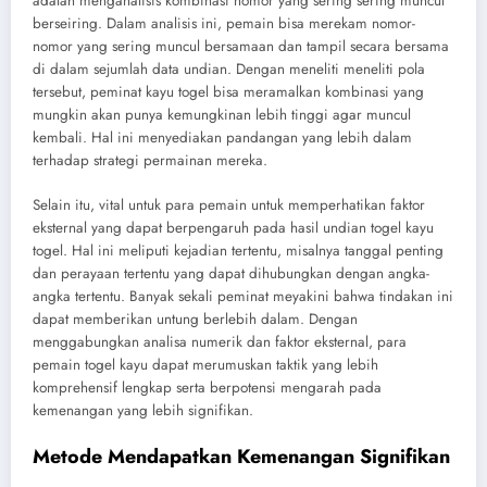
adalah menganalisis kombinasi nomor yang sering sering muncul
berseiring. Dalam analisis ini, pemain bisa merekam nomor-
nomor yang sering muncul bersamaan dan tampil secara bersama
di dalam sejumlah data undian. Dengan meneliti meneliti pola
tersebut, peminat kayu togel bisa meramalkan kombinasi yang
mungkin akan punya kemungkinan lebih tinggi agar muncul
kembali. Hal ini menyediakan pandangan yang lebih dalam
terhadap strategi permainan mereka.
Selain itu, vital untuk para pemain untuk memperhatikan faktor
eksternal yang dapat berpengaruh pada hasil undian togel kayu
togel. Hal ini meliputi kejadian tertentu, misalnya tanggal penting
dan perayaan tertentu yang dapat dihubungkan dengan angka-
angka tertentu. Banyak sekali peminat meyakini bahwa tindakan ini
dapat memberikan untung berlebih dalam. Dengan
menggabungkan analisa numerik dan faktor eksternal, para
pemain togel kayu dapat merumuskan taktik yang lebih
komprehensif lengkap serta berpotensi mengarah pada
kemenangan yang lebih signifikan.
Metode Mendapatkan Kemenangan Signifikan