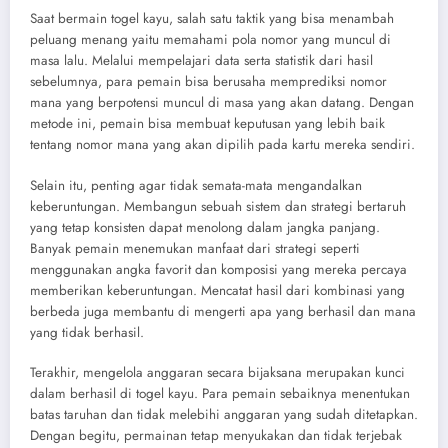
Saat bermain togel kayu, salah satu taktik yang bisa menambah
peluang menang yaitu memahami pola nomor yang muncul di
masa lalu. Melalui mempelajari data serta statistik dari hasil
sebelumnya, para pemain bisa berusaha memprediksi nomor
mana yang berpotensi muncul di masa yang akan datang. Dengan
metode ini, pemain bisa membuat keputusan yang lebih baik
tentang nomor mana yang akan dipilih pada kartu mereka sendiri.
Selain itu, penting agar tidak semata-mata mengandalkan
keberuntungan. Membangun sebuah sistem dan strategi bertaruh
yang tetap konsisten dapat menolong dalam jangka panjang.
Banyak pemain menemukan manfaat dari strategi seperti
menggunakan angka favorit dan komposisi yang mereka percaya
memberikan keberuntungan. Mencatat hasil dari kombinasi yang
berbeda juga membantu di mengerti apa yang berhasil dan mana
yang tidak berhasil.
Terakhir, mengelola anggaran secara bijaksana merupakan kunci
dalam berhasil di togel kayu. Para pemain sebaiknya menentukan
batas taruhan dan tidak melebihi anggaran yang sudah ditetapkan.
Dengan begitu, permainan tetap menyukakan dan tidak terjebak