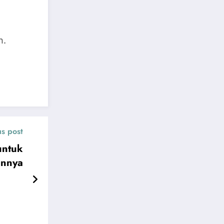
n.
us post
untuk
annya