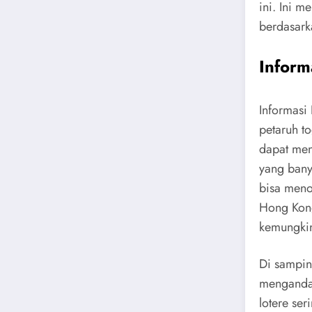
ini. Ini 
berdasark
Inform
Informasi
petaruh t
dapat men
yang bany
bisa meno
Hong Kong
kemungkin
Di sampi
mengandal
lotere ser