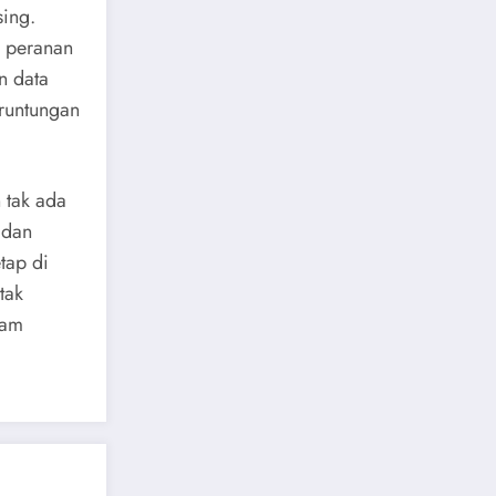
ing.
n peranan
n data
eruntungan
 tak ada
 dan
tap di
tak
lam