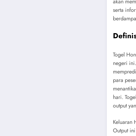
akan memb
serta info
berdampa
Defini
Togel Hong
negeri in
mempredik
para pese
menantika
hari. Tog
output ya
Keluaran 
Output in