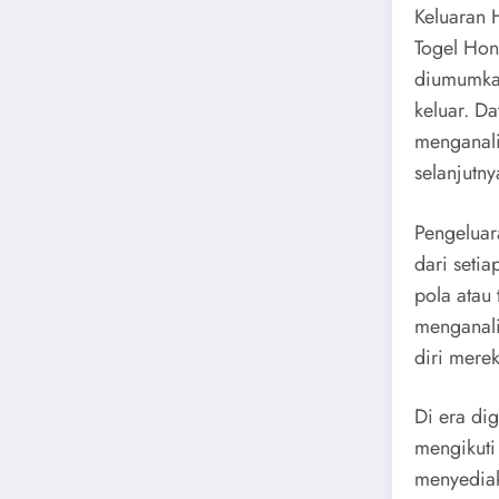
Keluaran 
Togel Ho
diumumkan
keluar. D
menganali
selanjutny
Pengeluar
dari seti
pola atau
menganali
diri mere
Di era di
mengikuti
menyediak