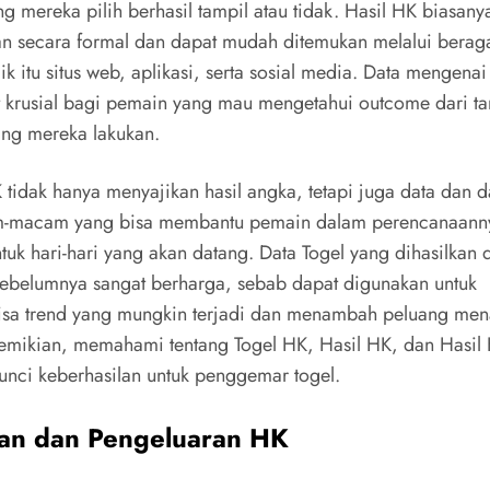
g mereka pilih berhasil tampil atau tidak. Hasil HK biasany
 secara formal dan dapat mudah ditemukan melalui bera
k itu situs web, aplikasi, serta sosial media. Data mengenai
 krusial bagi pemain yang mau mengetahui outcome dari ta
ng mereka lakukan.
 tidak hanya menyajikan hasil angka, tetapi juga data dan d
-macam yang bisa membantu pemain dalam perencanaanny
uk hari-hari yang akan datang. Data Togel yang dihasilkan 
sebelumnya sangat berharga, sebab dapat digunakan untuk
sa trend yang mungkin terjadi dan menambah peluang men
mikian, memahami tentang Togel HK, Hasil HK, dan Hasil
unci keberhasilan untuk penggemar togel.
an dan Pengeluaran HK