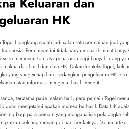
na Keluaran dan
geluaran HK
 Togel Hongkong sudah jadi salah satu permainan judi yan
i Indonesia. Permainan ini tidak hanya menarik minat banya
api serta memunculkan rasa penasaran bagi banyak orang yan
makna dari hasil dan data HK. Dalam konteks Togel, kelu
gka yang yang setiap hari, sedangkan pengeluaran HK bisa
ekaman atau informasi mengenai hasil tersebut.
i tanpa, terutama pada malam hari, para pemain Togel men
HK demi mengetahui apakah mereka berhasil. Data HK adal
 penting bagi para pemain yang menganalisis pola angka s
ngkatkan peluang menang di hari berikutnya. Dalam artikel i