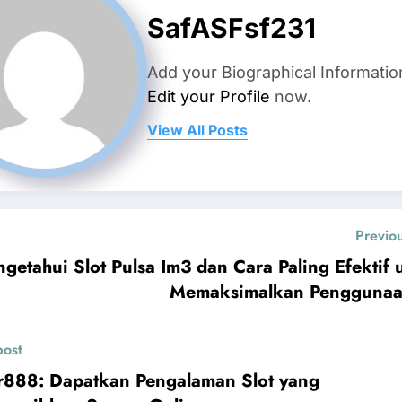
SafASFsf231
Add your Biographical Informatio
Edit your Profile
now.
View All Posts
Previo
getahui Slot Pulsa Im3 dan Cara Paling Efektif 
Memaksimalkan Pengguna
post
r888: Dapatkan Pengalaman Slot yang