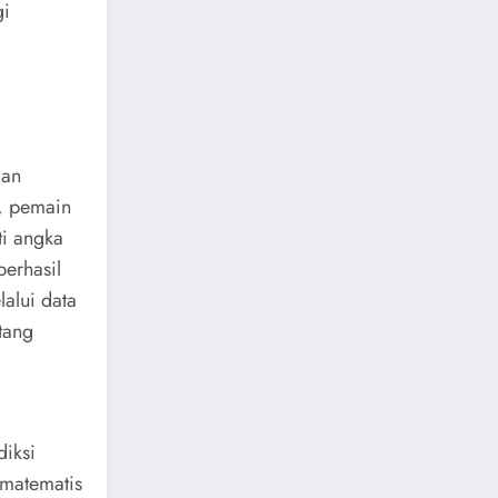
gi
gan
a, pemain
ti angka
berhasil
alui data
tang
diksi
s matematis