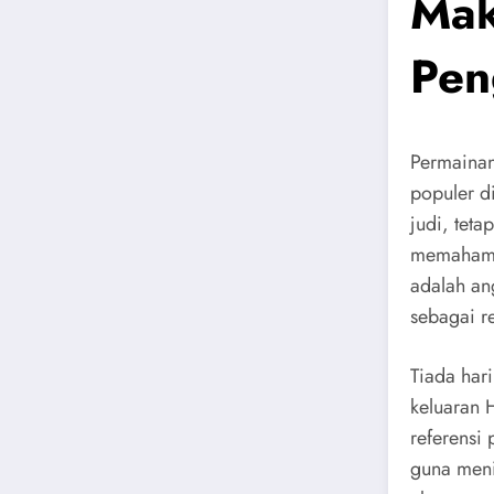
Mak
Pen
Permainan
populer d
judi, tet
memahami 
adalah an
sebagai r
Tiada har
keluaran 
referensi
guna meni