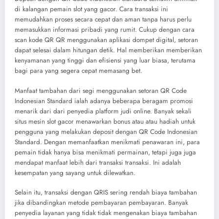
di kalangan pemain slot yang gacor. Cara transaksi ini
memudahkan proses secara cepat dan aman tanpa harus perlu
memasukkan informasi pribadi yang rumit. Cukup dengan cara
scan kode QR QR menggunakan aplikasi dompet digital, setoran
dapat selesai dalam hitungan detik. Hal memberikan memberikan
kenyamanan yang tinggi dan efisiensi yang luar biasa, terutama
bagi para yang segera cepat memasang bet.
Manfaat tambahan dari segi menggunakan setoran QR Code
Indonesian Standard ialah adanya beberapa beragam promosi
menarik dari dari penyedia platform judi online. Banyak sekali
situs mesin slot gacor menawarkan bonus atau atau hadiah untuk
pengguna yang melakukan deposit dengan QR Code Indonesian
Standard. Dengan memanfaatkan menikmati penawaran ini, para
pemain tidak hanya bisa menikmati permainan, tetapi juga juga
mendapat manfaat lebih dari transaksi transaksi. Ini adalah
kesempatan yang sayang untuk dilewatkan.
Selain itu, transaksi dengan QRIS sering rendah biaya tambahan
jika dibandingkan metode pembayaran pembayaran. Banyak
penyedia layanan yang tidak tidak mengenakan biaya tambahan