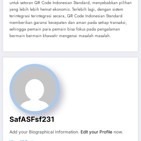
untuk setoran QR Code Indonesian Standard, menyebabkan pilihan
yang lebih lebih hemat ekonomis. Terlebih lagi, dengan sistem
terintegrasi terintegrasi secara, QR Code Indonesian Standard
memberikan garansi kecepatan dan aman pada setiap transaksi,
sehingga pemain para pemain bisa fokus pada pengalaman
bermain bermain khawatir mengenai masalah masalah.
SafASFsf231
Add your Biographical Information.
Edit your Profile
now.