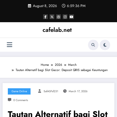
Skip
August 8, 2026
6:59:37 PM
to
content
cafelab.net
Home
2026
March
Tautan Alternatif bagi Slot Gacor: Deposit QRIS sebagai Keuntungan
Game Online
SafASFsf231
March 17, 2026
0 Comments
Tautan Alternatif bagi Slot