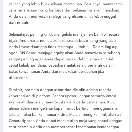
pilihan yang lebih bijak selama permainan. Selainnya, memahami
cara kerja tangan yang berbeda dan peluangnya akan menolong
Anda dalam menyusun strategi yang efisien untuk lebih unggul
dari musuh.
Selanjutnya, penting untuk mengelola manajemen bankroll secara
bijak. Anda harus menetapkan seberapa besar uang yang siap
Anda investasikan dan tidak melampaui limit itu. Dalam lingkup
agen IDN Poker, menjaga equity akun Anda senantiasa seimbang
sangat penting agar Anda dapat berjudi lebih lama dan tidak
cepat kehabisan dana. Sebaiknya untuk selalu bertaruh dalam
batas kenyamanan Anda dan melakukan perubahan jika
dibutuhkan.
Terakhir, bermain dengan sabar dan disiplin adalah rahasia
keberhasilan di platform Generasipoker. Jangan terbawa emosi
saat kalah dan selalu memfokuskan diri pada permainan. Kunci
utama adalah mengetahui kapan harus bertaruh, menggandakan
taruhan, atau bahkan menarik diri. Melalui mengikuti link alternatif
Generasipoker, Anda dapat menemukan meja yang sesuai dengan
cara bermain Anda dan memperbesar kesempatan kemenangan.