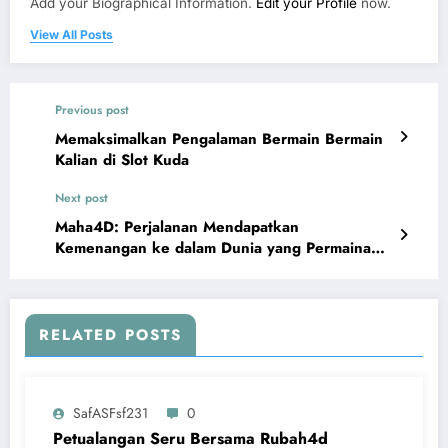
Add your Biographical Information.
Edit your Profile
now.
View All Posts
Previous post
Memaksimalkan Pengalaman Bermain Bermain
Kalian di Slot Kuda
Next post
Maha4D: Perjalanan Mendapatkan
Kemenangan ke dalam Dunia yang Permainan
Lotere.
RELATED POSTS
SafASFsf231
0
Petualangan Seru Bersama Rubah4d