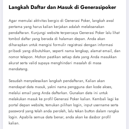
Langkah Daftar dan Masuk di Generasipoker
Agar memulai aktivitas bergio di Generasi Poker, langkah awal
pertama yang harus kalian kerjakan adalah melaksanakan
pendaftaran. Kunjungi website terpercaya Generasi Poker lalu lihat
tombol daftar yang berada di halaman depan. Anda akan
diharapkan untuk mengisi formulir registrasi dengan informasi
pribadi yang dibutuhkan, seperti nama lengkap, alamat email, dan
nomor telepon. Mohon pastikan setiap data yang Anda masukkan
akurat serta valid supaya menghindari masalah di masa
mendatang.
Sesudah menyelesaikan langkah pendaftaran, Kalian akan
mendapat data masuk, yakni nama pengguna dan kode akses,
melalui email yang Anda daftarkan. Gunakan data ini untuk
melakukan masuk ke profil Generasi Poker kalian. Kembali lagi ke
portal depan website, temukan pilihan login, input username serta
password yang telah anda peroleh, lalu tekan button dalam rangka
login. Apabila semua data benar, anda akan ke dasbor profil
kalian.