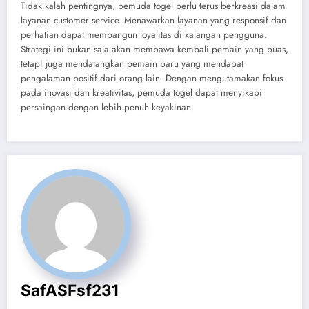
Tidak kalah pentingnya, pemuda togel perlu terus berkreasi dalam
layanan customer service. Menawarkan layanan yang responsif dan
perhatian dapat membangun loyalitas di kalangan pengguna.
Strategi ini bukan saja akan membawa kembali pemain yang puas,
tetapi juga mendatangkan pemain baru yang mendapat
pengalaman positif dari orang lain. Dengan mengutamakan fokus
pada inovasi dan kreativitas, pemuda togel dapat menyikapi
persaingan dengan lebih penuh keyakinan.
SafASFsf231