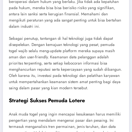
beroperasi dalam hukum yang berlaku. Jika tidak ada kepatuhan
pada hukum, mereka bisa bisa berisiko risiko yang signifikan,
antara lain sanksi serta kerugian finansial. Memahami dan
mengikuti peraturan yang ada sangat penting untuk bisa bertahan
dalam industri ini.
Sebagai penutup, tantangan di hal teknologi juga tidak dapat
disepelekan. Dengan kemajuan teknologi yang pesat, pemuda
togel wajib selalu meng-update platform mereka supaya masih
aman dan user-friendly. Keamanan data pelanggan adalah
prioritas terpenting, serta setiap kebocoran informasi bisa
menghancurkan reputasi serta kepercayaan yang sudah dibangun.
Oleh karena itu, investasi pada teknologi dan pelatihan karyawan
untuk mempertahankan keamanan sistem amat penting bagi daya
saing dalam pasar yang kian modern tersebut.
Strategi Sukses Pemuda Lotere
Anak muda togel yang ingin mencapai kesuksesan harus memiliki
pengertian yang mendalam mengenai pasar dan pesaing. Ini
termasuk menganalisis tren permainan, jenis taruhan, dan data