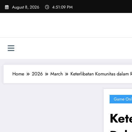
Skip
August 8, 2026
4:51:10 PM
to
content
Home
2026
March
Keterlibatan Komunitas dalam 
Game Onl
Ket