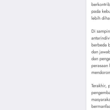
berkontri
pada kebu
lebih dih
Di sampin
antarindi
berbeda b
dan jawab
dan penge
perasaan 
mendorong
Terakhir,
pengemban
masyaraka
bermanfaat