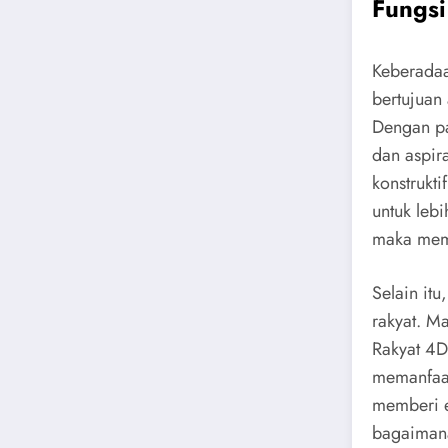
Fungsi
Keberadaa
bertujuan
Dengan pa
dan aspir
konstrukt
untuk leb
maka memp
Selain it
rakyat. M
Rakyat 4D
memanfaat
memberi e
bagaimana