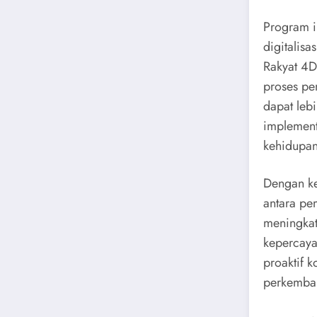
Program in
digitalisa
Rakyat 4D
proses pe
dapat leb
implement
kehidupan
Dengan keb
antara pe
meningkat
kepercaya
proaktif 
perkemban