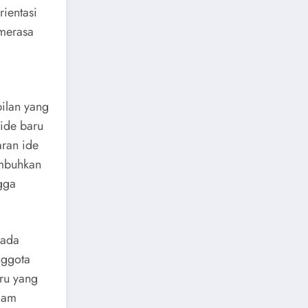
ientasi
 merasa
pilan yang
ide baru
aran ide
umbuhkan
gga
pada
nggota
ru yang
alam