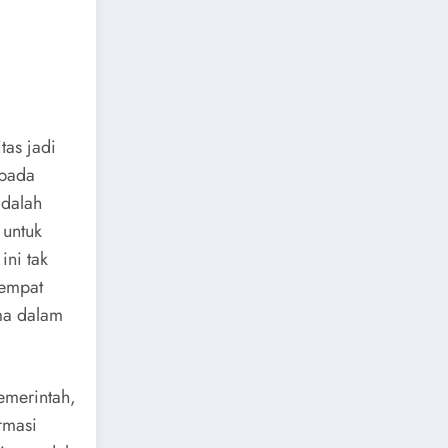
tas jadi
 pada
adalah
 untuk
ini tak
tempat
ama dalam
emerintah,
rmasi