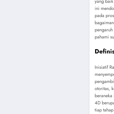
yang baik
ini mendo
pada pros
bagaimana
pengaruh 
pahami su
Defini
Inisiatif 
menyempur
pengambi
otoritas, 
beraneka 
4D berupa
tiap taha