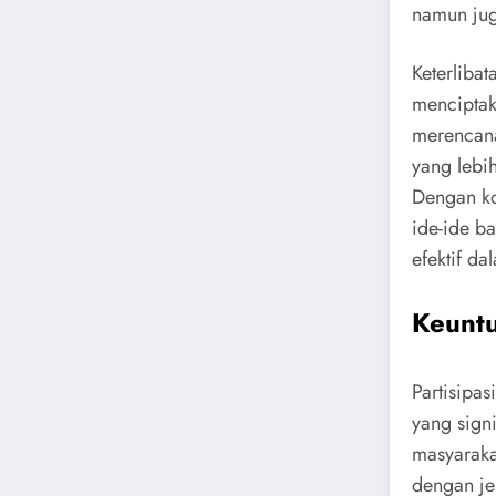
namun jug
Keterliba
menciptak
merencana
yang lebi
Dengan ko
ide-ide ba
efektif d
Keuntu
Partisipa
yang sign
masyaraka
dengan je