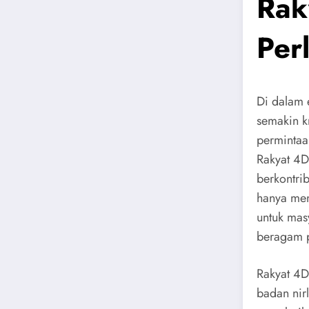
Rak
Per
Di dalam e
semakin k
permintaa
Rakyat 4D
berkontri
hanya men
untuk mas
beragam 
Rakyat 4D
badan nir