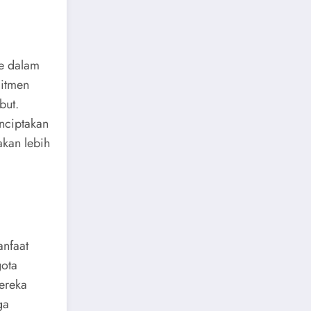
ke dalam
mitmen
but.
nciptakan
akan lebih
anfaat
gota
ereka
ga