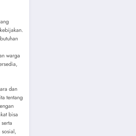
yang
kebijakan.
ebutuhan
kan warga
ersedia,
gara dan
ta tentang
Dengan
kat bisa
 serta
 sosial,