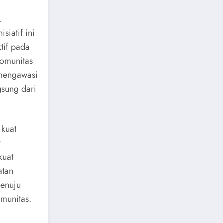
,
siatif ini
tif pada
komunitas
 mengawasi
sung dari
 kuat
t
kuat
atan
menuju
omunitas.