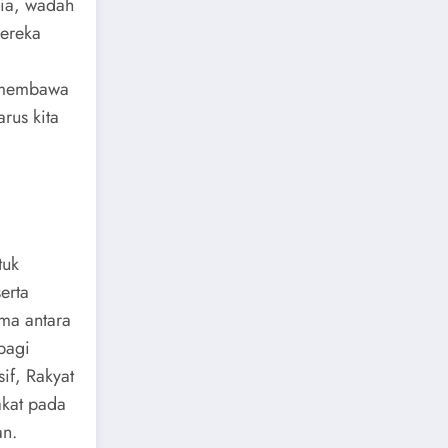
dia, wadah
mereka
t membawa
rus kita
tuk
erta
ma antara
 bagi
if, Rakyat
kat pada
an.