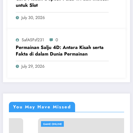
untuk Slot
July 30, 2026
SafASFsf231
0
Permainan Salju 4D: Antara Kisah serta
Fakta di dalam Dunia Permainan
July 29, 2026
You May Have Missed
GAME ONLINE