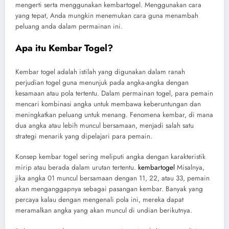
mengerti serta menggunakan kembartogel. Menggunakan cara
yang tepat, Anda mungkin menemukan cara guna menambah
peluang anda dalam permainan ini.
Apa itu Kembar Togel?
Kembar togel adalah istilah yang digunakan dalam ranah
perjudian togel guna menunjuk pada angka-angka dengan
kesamaan atau pola tertentu. Dalam permainan togel, para pemain
mencari kombinasi angka untuk membawa keberuntungan dan
meningkatkan peluang untuk menang. Fenomena kembar, di mana
dua angka atau lebih muncul bersamaan, menjadi salah satu
strategi menarik yang dipelajari para pemain.
Konsep kembar togel sering meliputi angka dengan karakteristik
mirip atau berada dalam urutan tertentu.
kembartogel
Misalnya,
jika angka 01 muncul bersamaan dengan 11, 22, atau 33, pemain
akan menganggapnya sebagai pasangan kembar. Banyak yang
percaya kalau dengan mengenali pola ini, mereka dapat
meramalkan angka yang akan muncul di undian berikutnya.