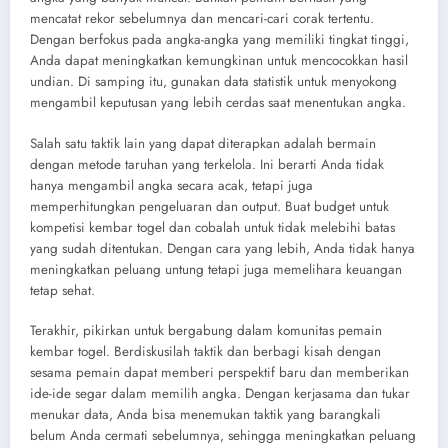
mencatat rekor sebelumnya dan mencari-cari corak tertentu.
Dengan berfokus pada angka-angka yang memiliki tingkat tinggi,
Anda dapat meningkatkan kemungkinan untuk mencocokkan hasil
undian. Di samping itu, gunakan data statistik untuk menyokong
mengambil keputusan yang lebih cerdas saat menentukan angka.
Salah satu taktik lain yang dapat diterapkan adalah bermain
dengan metode taruhan yang terkelola. Ini berarti Anda tidak
hanya mengambil angka secara acak, tetapi juga
memperhitungkan pengeluaran dan output. Buat budget untuk
kompetisi kembar togel dan cobalah untuk tidak melebihi batas
yang sudah ditentukan. Dengan cara yang lebih, Anda tidak hanya
meningkatkan peluang untung tetapi juga memelihara keuangan
tetap sehat.
Terakhir, pikirkan untuk bergabung dalam komunitas pemain
kembar togel. Berdiskusilah taktik dan berbagi kisah dengan
sesama pemain dapat memberi perspektif baru dan memberikan
ide-ide segar dalam memilih angka. Dengan kerjasama dan tukar
menukar data, Anda bisa menemukan taktik yang barangkali
belum Anda cermati sebelumnya, sehingga meningkatkan peluang