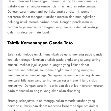
Dalam mencari kemenangan, pemain sering kali menganalisis
statistik dan tren angka kembar dari hasil undian sebelumnya.
Dengan cara memahami perilaku angka-angka ini, pemain
berharap dapat mengatur taruhan mereka dan meningkatkan
peluang untuk meraih hadiah besar. Dengan pendekatan ini,
kembar togel menyajikan bagian yang menarik dan tak terduga
dalam strategi bermain togel.
Taktik Kemenangan Ganda Toto
Salah satu metode untuk menambah peluang menang pada ganda
toto ialah dengan lakukan analisis pada angka-angka yang sering
muncul. Melihat jejak sejarah bilangan yang keluar dapat
memberikan petunjuk mengenai angka mana yang mungkin
mungkin bakal muncul lagi. Sebagian pemain cenderung dalam
mencatat bilangan yang sering keluar serta meneliti tahu siklus
munculnya. Dengan cara ini, partisipan dapat lebih terarah terarah
pada menentukan angka yang akan akan dipasang.
Strategi selanjutnya ialah menggunakan metode taruhan yang
bervariasi. Partisipan dapat mencoba beberapa tipe bet dalam