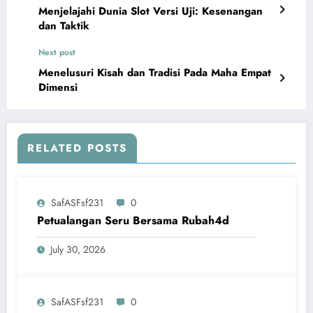
Menjelajahi Dunia Slot Versi Uji: Kesenangan
dan Taktik
Next post
Menelusuri Kisah dan Tradisi Pada Maha Empat
Dimensi
RELATED POSTS
SafASFsf231
0
Petualangan Seru Bersama Rubah4d
July 30, 2026
SafASFsf231
0