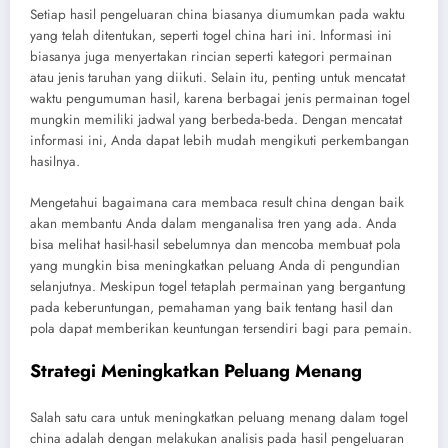
Setiap hasil pengeluaran china biasanya diumumkan pada waktu
yang telah ditentukan, seperti togel china hari ini. Informasi ini
biasanya juga menyertakan rincian seperti kategori permainan
atau jenis taruhan yang diikuti. Selain itu, penting untuk mencatat
waktu pengumuman hasil, karena berbagai jenis permainan togel
mungkin memiliki jadwal yang berbeda-beda. Dengan mencatat
informasi ini, Anda dapat lebih mudah mengikuti perkembangan
hasilnya.
Mengetahui bagaimana cara membaca result china dengan baik
akan membantu Anda dalam menganalisa tren yang ada. Anda
bisa melihat hasil-hasil sebelumnya dan mencoba membuat pola
yang mungkin bisa meningkatkan peluang Anda di pengundian
selanjutnya. Meskipun togel tetaplah permainan yang bergantung
pada keberuntungan, pemahaman yang baik tentang hasil dan
pola dapat memberikan keuntungan tersendiri bagi para pemain.
Strategi Meningkatkan Peluang Menang
Salah satu cara untuk meningkatkan peluang menang dalam togel
china adalah dengan melakukan analisis pada hasil pengeluaran