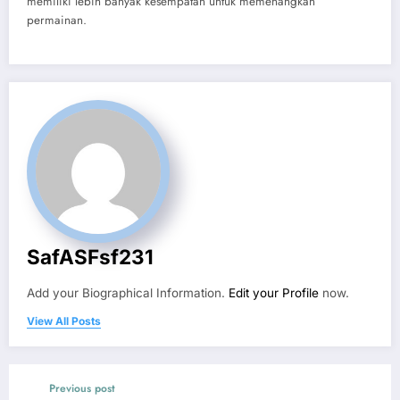
memiliki lebih banyak kesempatan untuk memenangkan
permainan.
SafASFsf231
Add your Biographical Information.
Edit your Profile
now.
View All Posts
Previous post