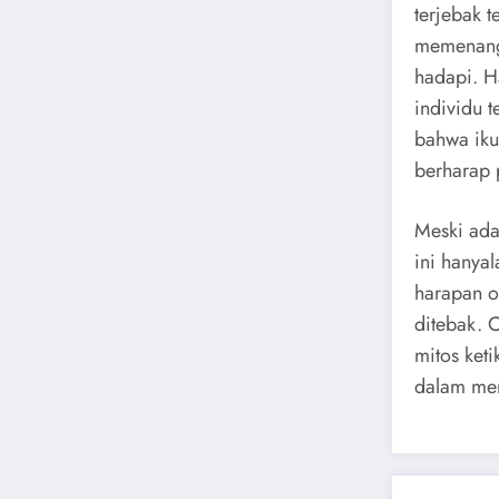
terjebak 
memenangk
hadapi. H
individu 
bahwa ikut
berharap 
Meski ada
ini hanya
harapan o
ditebak. 
mitos keti
dalam men