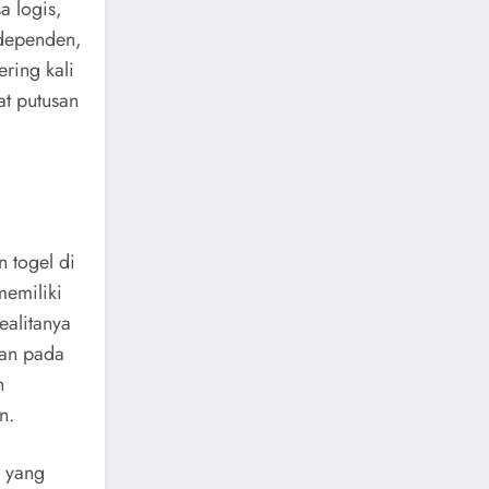
a logis,
ndependen,
ering kali
t putusan
 togel di
memiliki
ealitanya
kan pada
n
n.
u yang