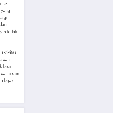
ntuk
 yang
bagi
dari
an terlalu
aktivitas
rapan
k bisa
ealita dan
h bijak