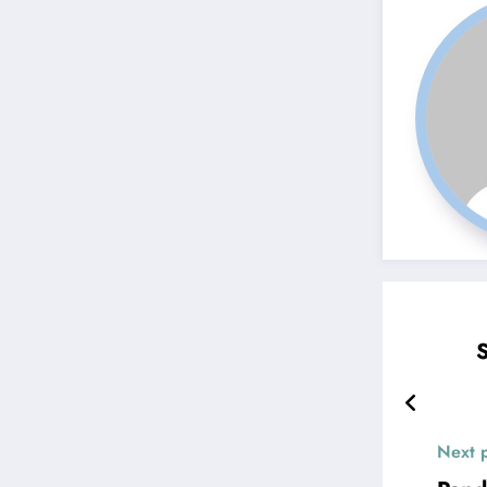
S
Next 