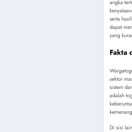
angka tert
kenyataan
serta hasi
dapat men
yang kura
Fakta 
Wargatoge
sektor ma
sistem da
adalah to
keberuntu
kemenanga
Di sisi la