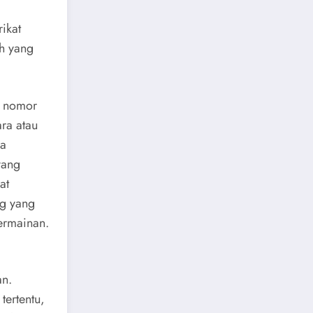
.
rikat
h yang
n nomor
ra atau
ka
yang
at
ng yang
ermainan.
n.
tertentu,