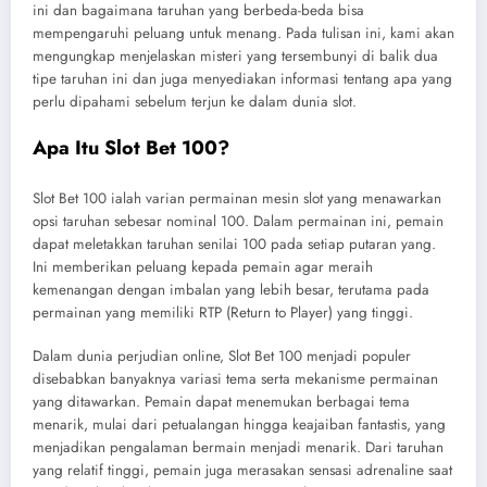
ini dan bagaimana taruhan yang berbeda-beda bisa
mempengaruhi peluang untuk menang. Pada tulisan ini, kami akan
mengungkap menjelaskan misteri yang tersembunyi di balik dua
tipe taruhan ini dan juga menyediakan informasi tentang apa yang
perlu dipahami sebelum terjun ke dalam dunia slot.
Apa Itu Slot Bet 100?
Slot Bet 100 ialah varian permainan mesin slot yang menawarkan
opsi taruhan sebesar nominal 100. Dalam permainan ini, pemain
dapat meletakkan taruhan senilai 100 pada setiap putaran yang.
Ini memberikan peluang kepada pemain agar meraih
kemenangan dengan imbalan yang lebih besar, terutama pada
permainan yang memiliki RTP (Return to Player) yang tinggi.
Dalam dunia perjudian online, Slot Bet 100 menjadi populer
disebabkan banyaknya variasi tema serta mekanisme permainan
yang ditawarkan. Pemain dapat menemukan berbagai tema
menarik, mulai dari petualangan hingga keajaiban fantastis, yang
menjadikan pengalaman bermain menjadi menarik. Dari taruhan
yang relatif tinggi, pemain juga merasakan sensasi adrenaline saat