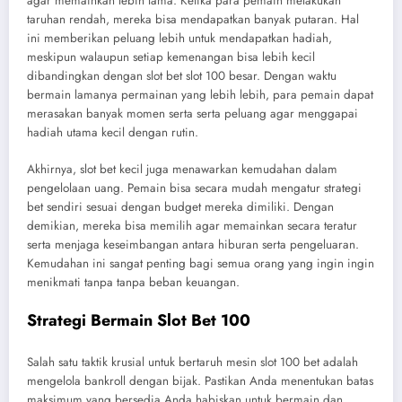
agar memainkan lebih lama. Ketika para pemain melakukan
taruhan rendah, mereka bisa mendapatkan banyak putaran. Hal
ini memberikan peluang lebih untuk mendapatkan hadiah,
meskipun walaupun setiap kemenangan bisa lebih kecil
dibandingkan dengan slot bet slot 100 besar. Dengan waktu
bermain lamanya permainan yang lebih lebih, para pemain dapat
merasakan banyak momen serta serta peluang agar menggapai
hadiah utama kecil dengan rutin.
Akhirnya, slot bet kecil juga menawarkan kemudahan dalam
pengelolaan uang. Pemain bisa secara mudah mengatur strategi
bet sendiri sesuai dengan budget mereka dimiliki. Dengan
demikian, mereka bisa memilih agar memainkan secara teratur
serta menjaga keseimbangan antara hiburan serta pengeluaran.
Kemudahan ini sangat penting bagi semua orang yang ingin ingin
menikmati tanpa tanpa beban keuangan.
Strategi Bermain Slot Bet 100
Salah satu taktik krusial untuk bertaruh mesin slot 100 bet adalah
mengelola bankroll dengan bijak. Pastikan Anda menentukan batas
maksimum yang bersedia Anda habiskan untuk bermain dan