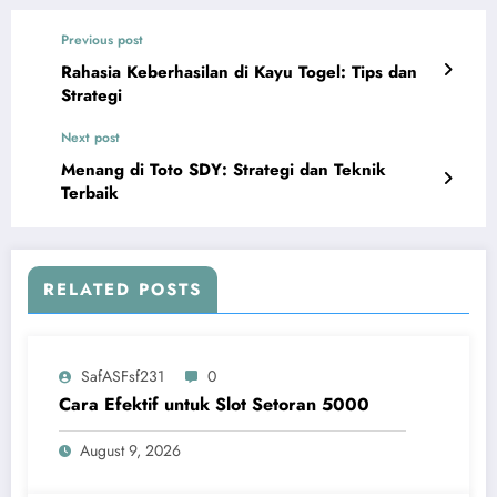
Previous post
Rahasia Keberhasilan di Kayu Togel: Tips dan
Strategi
Next post
Menang di Toto SDY: Strategi dan Teknik
Terbaik
RELATED POSTS
SafASFsf231
0
Cara Efektif untuk Slot Setoran 5000
August 9, 2026