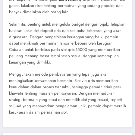
gacor, lakukan riset tentang permainan yang sedang populer dan
banyak dimainkan oleh orang lain.
Selain itu, penting untuk mengelola budget dengan bijak. Tetapkan
batasan untuk slot deposit qris dan slot pulsa telkomsel yang akan
digunakan. Dengan pengelolaan keuangan yang baik, pemain
dapat menikmati permainan tanpa terbebani oleh kerugian.
Cobalah untuk berfokus pada slot qris 15000 yang memberikan
peluang menang besar tetapi tetap sesuai dengan kemampuan
keuangan yang dimiliki.
Menggunakan metode pembayaran yang tepat juga akan
meningkatkan kenyamanan bermain. Slot via qris memberikan
kemudahan dalam proses transaksi, sehingga pemain tidak perlu
khawatir tentang masalah pembayaran. Dengan memadukan
strategi bermain yang tepat dan memilih slot yang sesuai, seperti
salju4d yang menawarkan pengalaman unik, pemain dapat meraih
kesuksesan dalam permainan slot.