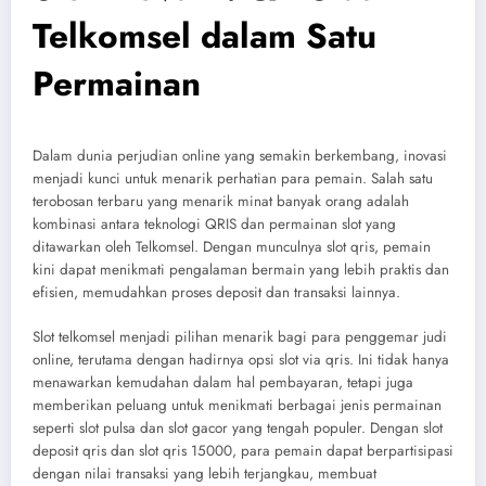
Telkomsel dalam Satu
Permainan
Dalam dunia perjudian online yang semakin berkembang, inovasi
menjadi kunci untuk menarik perhatian para pemain. Salah satu
terobosan terbaru yang menarik minat banyak orang adalah
kombinasi antara teknologi QRIS dan permainan slot yang
ditawarkan oleh Telkomsel. Dengan munculnya slot qris, pemain
kini dapat menikmati pengalaman bermain yang lebih praktis dan
efisien, memudahkan proses deposit dan transaksi lainnya.
Slot telkomsel menjadi pilihan menarik bagi para penggemar judi
online, terutama dengan hadirnya opsi slot via qris. Ini tidak hanya
menawarkan kemudahan dalam hal pembayaran, tetapi juga
memberikan peluang untuk menikmati berbagai jenis permainan
seperti slot pulsa dan slot gacor yang tengah populer. Dengan slot
deposit qris dan slot qris 15000, para pemain dapat berpartisipasi
dengan nilai transaksi yang lebih terjangkau, membuat