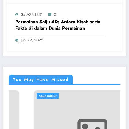
SafASFsf231
0
Permainan Salju 4D: Antara Kisah serta
Fakta di dalam Dunia Permainan
July 29, 2026
You May Have Missed
GAME ONLINE