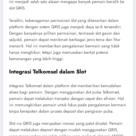
ini menjadi salah satu alasan mengapa banyak pemain beralih ke
slot QRIS.
Terakhir, keberagaman permainan slot yang ditawarkan dalam
platform dengan sistem QRIS juga menjadi daya tarik tersendiri.
Dengan banyaknya pilihan permainan, termasuk slot gacor dan
salju4d, pemain dapat menikmati berbagai jenis tema dan fitur
menarik. Hal ini memberikan pengalaman bermain yang tidak
hanya menghibur, tetapi juga memuaskan berkat potensi
kemenangan yang lebih tinggi.
Integrasi Telkomsel dalam Slot
Integrasi Telkomsel dalam platform slot memberikan kemudahan
akses bagi pemain. Dengan menggunakan slot pulsa Telkomsel,
pemain dapat melakukan transaksi dengan cepat dan efisien. Hal
ini memungkinkan pemain untuk fokus pada pengalaman bermain
tanpa kerepotan dalam proses deposit dan pengisian pulsa.
Slot via QRIS juga merupakan inovasi yang patut dicatat. Pemain
dapat melakukan deposit dengan mudah menggunakan QRIS,