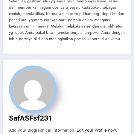
Selain itu, pastikan situs yg Anda pilih mempunyai lisensi resmi
dan memberikan ragam opsi cara bayar. Kudapoker, sebagai
contoh, memfasilitasi bermacam-macam pilihan bagi deposito dan
penarikan, yg memudahkan para pemain dalam mengatur
kekayaan milik mereka. Melalui melakukan riset dan memilih situs
yg tepat, Anda bakal bisa memulai perjalanan poker Anda dengan
lebih percaya diri dan meningkatkan potensi keberhasilan kamu.
SafASFsf231
Add your Biographical Information.
Edit your Profile
now.