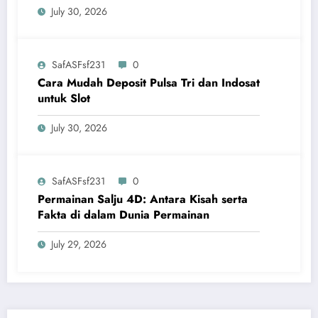
July 30, 2026
SafASFsf231
0
Cara Mudah Deposit Pulsa Tri dan Indosat
untuk Slot
July 30, 2026
SafASFsf231
0
Permainan Salju 4D: Antara Kisah serta
Fakta di dalam Dunia Permainan
July 29, 2026