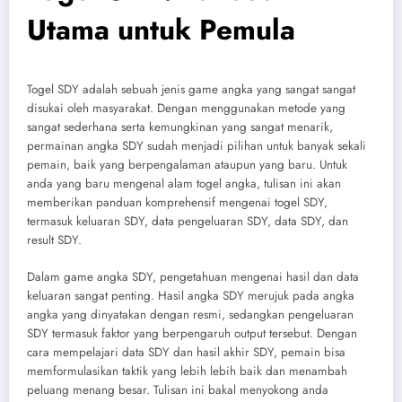
Utama untuk Pemula
Togel SDY adalah sebuah jenis game angka yang sangat sangat
disukai oleh masyarakat. Dengan menggunakan metode yang
sangat sederhana serta kemungkinan yang sangat menarik,
permainan angka SDY sudah menjadi pilihan untuk banyak sekali
pemain, baik yang berpengalaman ataupun yang baru. Untuk
anda yang baru mengenal alam togel angka, tulisan ini akan
memberikan panduan komprehensif mengenai togel SDY,
termasuk keluaran SDY, data pengeluaran SDY, data SDY, dan
result SDY.
Dalam game angka SDY, pengetahuan mengenai hasil dan data
keluaran sangat penting. Hasil angka SDY merujuk pada angka
angka yang dinyatakan dengan resmi, sedangkan pengeluaran
SDY termasuk faktor yang berpengaruh output tersebut. Dengan
cara mempelajari data SDY dan hasil akhir SDY, pemain bisa
memformulasikan taktik yang lebih lebih baik dan menambah
peluang menang besar. Tulisan ini bakal menyokong anda