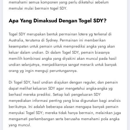
memahami semua komponen yang perlu diketahui sebelum
memulai mulai bermain togel SDY.
Apa Yang Dimaksud Dengan Togel SDY?
Togel SDY merupakan bentuk permainan lotere yg terkenal di
Australia, terutama di Sydney. Permainan ini memberikan
kesempatan untuk pemain untuk memprediksi angka yang akan
keluar dalam undian. Di dalam Togel SDY, pemain biasanya
memilih kombinasi angka yang diyakini akan muncul pada hasil
undian selanjutnya, menjadikannya sangat menarik untuk banyak
orang yg ingin menguji peruntungannya.
Di Togel SDY, hasil undian diajukan dengan reguler, dan pemain
dapat melihat keluaran SDY agar mengetahui angka-angka yg
berhasil mereka prediksi. Setiap kali pengeluaran SDY
menyediakan informasi penting yang bisa digunakan bagi analisis
berikutnya. Ini adalah beberapa alasan mengapa banyak pemain
menyukai Togel SDY; mereka tidak hanya bermain, melainkan juga
mengamati perkembangan serta berusaha memahami pola angka
yang muncul.