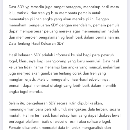
Data SDY yg tersedia juga sangat beragam, mencakup hasil masa
lalu, statistik, dan tren yg bisa membantu pemain untuk
menentukan pilihan angka yang akan mereka pilih. Dengan
memahami pengeluaran SDY dengan mendalam, pemain pemula
dapat memperbesar peluang mereka agar memenangkan hadiah
dan memperoleh pengalaman yg lebih baik dalam permainan ini.
Data Tentang Hasil Keluaran SDY
Hasil keluaran SDY adalah informasi krusial bagi para petaruh
togel, khususnya bagi orang-orang yang baru memulai. Data hasil
keluaran tidak hanya menampilkan angka yang muncul, melainkan
juga menyediakan gambaran tentang corak dan tren yang
mungkin terjadi. Melalui mengetahui hasil-hasil sebelumnya,
pemain dapat membuat strategi yang lebih baik dalam memilih
angka togel mereka.
Selain itu, pengeluaran SDY secara rutin dipublikasikan,
memungkinkan para petaruh untuk mengakses data terbaru secara
mudah. Hal ini termasuk hasil setiap hari yang dapat diakses lewat
berbagai platform, baik di website resmi atau software togel.
Pemain disarankan mencatat data ini untuk menganalisis dan