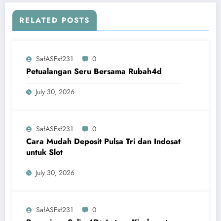
RELATED POSTS
SafASFsf231
0
Petualangan Seru Bersama Rubah4d
July 30, 2026
SafASFsf231
0
Cara Mudah Deposit Pulsa Tri dan Indosat
untuk Slot
July 30, 2026
SafASFsf231
0