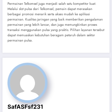
Permainan Telkomsel juga menjadi salah satu kompetitor kuat.
Melalui slot pulsa dari Telkomsel, pemain dapat merasakan
berbagai promosi menarik serta akses mudah ke aplikasi
permainan. Kualitas jaringan yang baik memberikan pengalaman
permainan yang lebih lancar, dan juga memungkinkan proses
transaksi menggunakan pulsa yang praktis. Pilihan layanan tersebut
dapat memuaskan kebutuhan beragam petaruh dalam sektor
permainan pulsa.
SafASFsf231