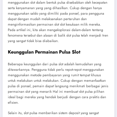
menggunakan slot dalam bentuk pulsa disebabkan oleh kecepatan
serta kenyamanan yang yang dihasilkan. Cukup dengan hanya
menggunakan saldo yang dimiliki pada ponsel, para pengguna
dapat dengan mudah melaksanakan pertaruhan dan
menginformasikan permainan slot slot kesukaan milik mereka.
Pada artikel ini, kita akan mengeksplorasi dalam-dalam tentang
fenomena tersebut dan alasan di balik slot pulsa telah menjadi tren
yang sangat tidak bisa diabaikan.
Keunggulan Permainan Pulsa Slot
Beberapa keunggulan dari pulsa slot adalah kemudahan yang
ditawarkannya. Pengguna tidak perlu repot-repot menggunakan
menggunakan metode pembayaran yang rumit tempat khusus
untuk melakukan untuk melakukan. Cukup dengan memanfaatkan
pulsa di ponsel, pemain dapat langsung menikmati berbagai jenis
permainan slot yang menarik Hal ini membuat slot pulsa pilihan
ideal bagi mereka yang hendak berjudi dengan cara praktis dan
efisien.
Selain itu, slot pulsa memberikan sistem deposit yang sangat