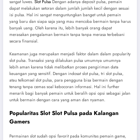
sangat luwes.
Slot Pulsa
Dengan adanya deposit pulsa, pemain
dapat melakukan setoran dalam jumlah jumlah kecil dengan sesuai
isi pulsa. Hal ini sangat menguntungkan banget untuk pemain
yang baru dan siapa saja yang mau mencoba bermain tanpa harus
banyak uang. Oleh karena itu, lebih banyak orang dapat
merasakan pengalaman bermain tanpa tanpa merasa terbebani
secara finansial.
Keamanan juga merupakan menjadi faktor dalam dalam popularity
slot pulsa. Transaksi yang dilakukan pulsa umumnya umumnya
lebih aman karena tidak melibatkan proses pengiriman data
keuangan yang sensitif. Dengan indosat slot pulsa, tri slot pulsa,
atau telkomsel slot pulsa, para pengguna bisa bermain dengan
tenang tanpa cemas soal kebocoran informasi. Hal ini further
menarik bagi banyak pemain untuk beralih opsi opsi sebagai jalan
untuk bermain dengan cara yang aman dan nyaman.
Popularitas Slot Slot Pulsa pada Kalangan
Gamers
Permainan slot sudah opsi favorit pada komunitas pemain game,