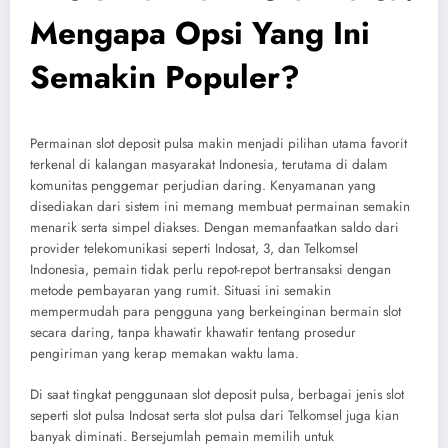
Mengapa Opsi Yang Ini
Semakin Populer?
Permainan slot deposit pulsa makin menjadi pilihan utama favorit
terkenal di kalangan masyarakat Indonesia, terutama di dalam
komunitas penggemar perjudian daring. Kenyamanan yang
disediakan dari sistem ini memang membuat permainan semakin
menarik serta simpel diakses. Dengan memanfaatkan saldo dari
provider telekomunikasi seperti Indosat, 3, dan Telkomsel
Indonesia, pemain tidak perlu repot-repot bertransaksi dengan
metode pembayaran yang rumit. Situasi ini semakin
mempermudah para pengguna yang berkeinginan bermain slot
secara daring, tanpa khawatir khawatir tentang prosedur
pengiriman yang kerap memakan waktu lama.
Di saat tingkat penggunaan slot deposit pulsa, berbagai jenis slot
seperti slot pulsa Indosat serta slot pulsa dari Telkomsel juga kian
banyak diminati. Bersejumlah pemain memilih untuk