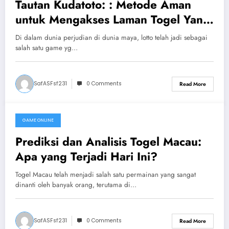
Tautan Kudatoto: : Metode Aman
untuk Mengakses Laman Togel Yang
Dapat Dipercaya
Di dalam dunia perjudian di dunia maya, lotto telah jadi sebagai
salah satu game yg…
SafASFsf231
0 Comments
Read More
GAME ONLINE
July 9, 2025
Prediksi dan Analisis Togel Macau:
Apa yang Terjadi Hari Ini?
Togel Macau telah menjadi salah satu permainan yang sangat
dinanti oleh banyak orang, terutama di…
SafASFsf231
0 Comments
Read More