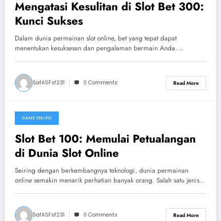
Mengatasi Kesulitan di Slot Bet 300:
Kunci Sukses
Dalam dunia permainan slot online, bet yang tepat dapat
menentukan kesuksesan dan pengalaman bermain Anda.…
SafASFsf231
0 Comments
Read More
GAME ONLINE
July 15, 2025
Slot Bet 100: Memulai Petualangan
di Dunia Slot Online
Seiring dengan berkembangnya teknologi, dunia permainan
online semakin menarik perhatian banyak orang. Salah satu jenis…
SafASFsf231
0 Comments
Read More