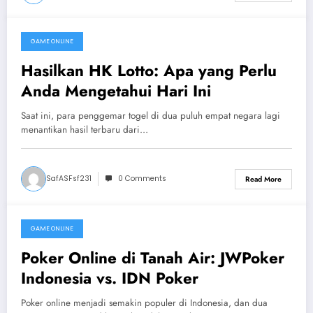
GAME ONLINE
July 14, 2025
Hasilkan HK Lotto: Apa yang Perlu
Anda Mengetahui Hari Ini
Saat ini, para penggemar togel di dua puluh empat negara lagi
menantikan hasil terbaru dari…
SafASFsf231
0 Comments
Read More
GAME ONLINE
July 14, 2025
Poker Online di Tanah Air: JWPoker
Indonesia vs. IDN Poker
Poker online menjadi semakin populer di Indonesia, dan dua