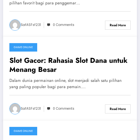
pilihan favorit bagi para penggemar…
SafASFsf231
0 Comments
Read More
GAME ONLINE
July 15, 2025
Slot Gacor: Rahasia Slot Dana untuk
Menang Besar
Dalam dunia permainan online, slot menjadi salah satu pilihan
yang paling populer bagi para pemain.…
SafASFsf231
0 Comments
Read More
GAME ONLINE
July 15, 2025