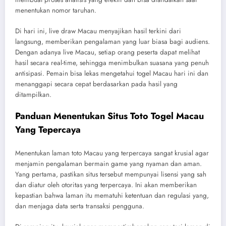
menentukan nomor taruhan.
Di hari ini, live draw Macau menyajikan hasil terkini dari
langsung, memberikan pengalaman yang luar biasa bagi audiens.
Dengan adanya live Macau, setiap orang peserta dapat melihat
hasil secara real-time, sehingga menimbulkan suasana yang penuh
antisipasi. Pemain bisa lekas mengetahui togel Macau hari ini dan
menanggapi secara cepat berdasarkan pada hasil yang
ditampilkan.
Panduan Menentukan Situs Toto Togel Macau
Yang Tepercaya
Menentukan laman toto Macau yang terpercaya sangat krusial agar
menjamin pengalaman bermain game yang nyaman dan aman.
Yang pertama, pastikan situs tersebut mempunyai lisensi yang sah
dan diatur oleh otoritas yang terpercaya. Ini akan memberikan
kepastian bahwa laman itu mematuhi ketentuan dan regulasi yang,
dan menjaga data serta transaksi pengguna.