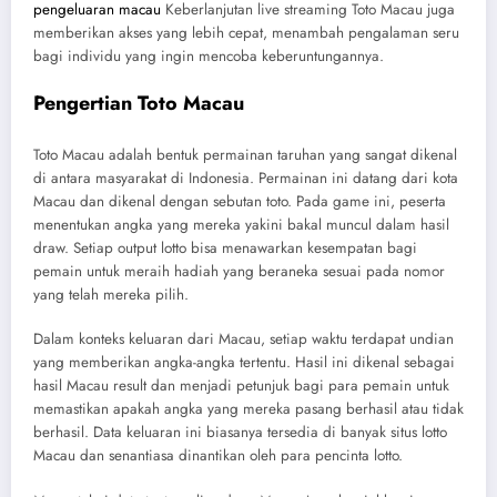
pengeluaran macau
Keberlanjutan live streaming Toto Macau juga
memberikan akses yang lebih cepat, menambah pengalaman seru
bagi individu yang ingin mencoba keberuntungannya.
Pengertian Toto Macau
Toto Macau adalah bentuk permainan taruhan yang sangat dikenal
di antara masyarakat di Indonesia. Permainan ini datang dari kota
Macau dan dikenal dengan sebutan toto. Pada game ini, peserta
menentukan angka yang mereka yakini bakal muncul dalam hasil
draw. Setiap output lotto bisa menawarkan kesempatan bagi
pemain untuk meraih hadiah yang beraneka sesuai pada nomor
yang telah mereka pilih.
Dalam konteks keluaran dari Macau, setiap waktu terdapat undian
yang memberikan angka-angka tertentu. Hasil ini dikenal sebagai
hasil Macau result dan menjadi petunjuk bagi para pemain untuk
memastikan apakah angka yang mereka pasang berhasil atau tidak
berhasil. Data keluaran ini biasanya tersedia di banyak situs lotto
Macau dan senantiasa dinantikan oleh para pencinta lotto.