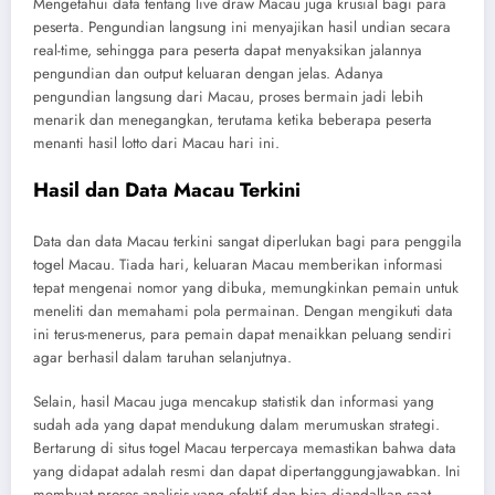
Mengetahui data tentang live draw Macau juga krusial bagi para
peserta. Pengundian langsung ini menyajikan hasil undian secara
real-time, sehingga para peserta dapat menyaksikan jalannya
pengundian dan output keluaran dengan jelas. Adanya
pengundian langsung dari Macau, proses bermain jadi lebih
menarik dan menegangkan, terutama ketika beberapa peserta
menanti hasil lotto dari Macau hari ini.
Hasil dan Data Macau Terkini
Data dan data Macau terkini sangat diperlukan bagi para penggila
togel Macau. Tiada hari, keluaran Macau memberikan informasi
tepat mengenai nomor yang dibuka, memungkinkan pemain untuk
meneliti dan memahami pola permainan. Dengan mengikuti data
ini terus-menerus, para pemain dapat menaikkan peluang sendiri
agar berhasil dalam taruhan selanjutnya.
Selain, hasil Macau juga mencakup statistik dan informasi yang
sudah ada yang dapat mendukung dalam merumuskan strategi.
Bertarung di situs togel Macau terpercaya memastikan bahwa data
yang didapat adalah resmi dan dapat dipertanggungjawabkan. Ini
membuat proses analisis yang efektif dan bisa diandalkan saat