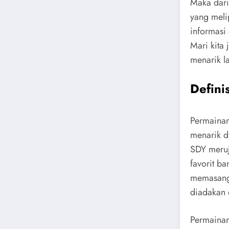
Maka dari
yang meli
informasi
Mari kita 
menarik la
Defini
Permainan
menarik d
SDY meruj
favorit b
memasang 
diadakan 
Permainan