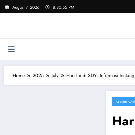
Skip
August 7, 2026
8:30:56 PM
to
content
Home
2025
July
Hari Ini di SDY: Informasi tentan
Game Onl
Har