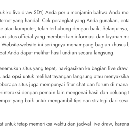
uk ke live draw SDY, Anda perlu menjamin bahwa Anda mem
nternet yang handal. Cek perangkat yang Anda gunakan, enta
e atau komputer, telah terhubung dengan baik. Selanjutnya
ari situs official yang memberikan informasi dan layanan 
. Website-website ini seringnya menampung bagian khusus b
pat Anda dapat melihat hasil undian secara langsung.
enemukan situs yang tepat, navigasikan ke bagian live draw
ada opsi untuk melihat tayangan langsung atau menyaksika
Beberapa situs juga mempunyai fitur chat dan forum di man
rinteraksi dengan pemain lain mengenai hasil dan peluang t
empat yang baik untuk mengambil tips dan strategi dari ses
at untuk tetap memeriksa waktu dan jadwal live draw, karena