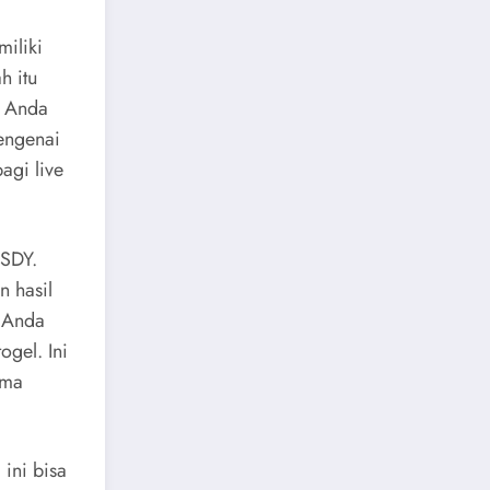
iliki
h itu
, Anda
mengenai
agi live
 SDY.
n hasil
a Anda
ogel. Ini
ama
 ini bisa