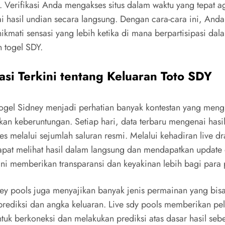
i. Verifikasi Anda mengakses situs dalam waktu yang tepat a
 hasil undian secara langsung. Dengan cara-cara ini, Anda
ikmati sensasi yang lebih ketika di mana berpartisipasi dal
 togel SDY.
asi Terkini tentang Keluaran Toto SDY
togel Sidney menjadi perhatian banyak kontestan yang meng
an keberuntungan. Setiap hari, data terbaru mengenai hasil 
es melalui sejumlah saluran resmi. Melalui kehadiran live d
pat melihat hasil dalam langsung dan mendapatkan update
 Ini memberikan transparansi dan keyakinan lebih bagi para 
ney pools juga menyajikan banyak jenis permainan yang bisa 
prediksi dan angka keluaran. Live sdy pools memberikan pe
tuk berkoneksi dan melakukan prediksi atas dasar hasil seb