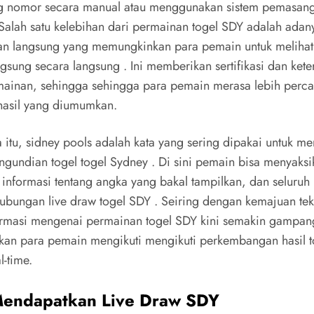
 nomor secara manual atau menggunakan sistem pemasan
 Salah satu kelebihan dari permainan togel SDY adalah adan
n langsung yang memungkinkan para pemain untuk melihat 
ngsung secara langsung . Ini memberikan sertifikasi dan ket
ainan, sehingga sehingga para pemain merasa lebih perc
hasil yang diumumkan.
 itu, sidney pools adalah kata yang sering dipakai untuk m
ngundian togel togel Sydney . Di sini pemain bisa menyaksi
, informasi tentang angka yang bakal tampilkan, dan seluruh
ubungan live draw togel SDY . Seiring dengan kemajuan tek
ormasi mengenai permainan togel SDY kini semakin gampan
n para pemain mengikuti mengikuti perkembangan hasil t
l-time.
Mendapatkan Live Draw SDY