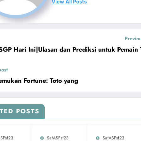
View All Posts
Previo
SGP Hari Ini|Ulasan dan Prediksi untuk Pemain 
post
mukan Fortune: Toto yang
TED POSTS
ASFsf23
SafASFsf23
SafASFsf23