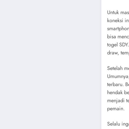
Untuk mas
koneksi i
smartphon
bisa menc
togel SDY
draw, tem
Setelah m
Umumnya, 
terbaru. 
hendak be
menjadi t
pemain.
Selalu ing