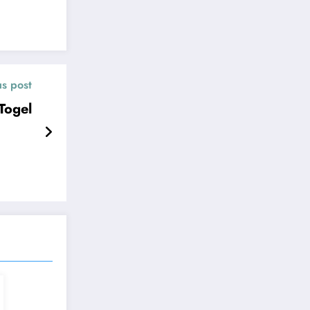
us post
Togel