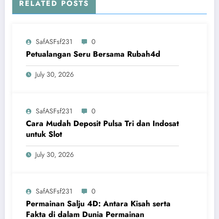
RELATED POSTS
SafASFsf231
0
Petualangan Seru Bersama Rubah4d
July 30, 2026
SafASFsf231
0
Cara Mudah Deposit Pulsa Tri dan Indosat
untuk Slot
July 30, 2026
SafASFsf231
0
Permainan Salju 4D: Antara Kisah serta
Fakta di dalam Dunia Permainan