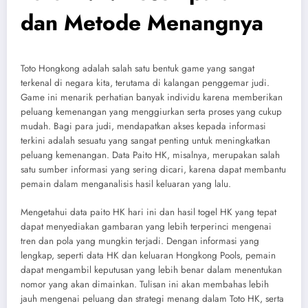
dan Metode Menangnya
Toto Hongkong adalah salah satu bentuk game yang sangat
terkenal di negara kita, terutama di kalangan penggemar judi.
Game ini menarik perhatian banyak individu karena memberikan
peluang kemenangan yang menggiurkan serta proses yang cukup
mudah. Bagi para judi, mendapatkan akses kepada informasi
terkini adalah sesuatu yang sangat penting untuk meningkatkan
peluang kemenangan. Data Paito HK, misalnya, merupakan salah
satu sumber informasi yang sering dicari, karena dapat membantu
pemain dalam menganalisis hasil keluaran yang lalu.
Mengetahui data paito HK hari ini dan hasil togel HK yang tepat
dapat menyediakan gambaran yang lebih terperinci mengenai
tren dan pola yang mungkin terjadi. Dengan informasi yang
lengkap, seperti data HK dan keluaran Hongkong Pools, pemain
dapat mengambil keputusan yang lebih benar dalam menentukan
nomor yang akan dimainkan. Tulisan ini akan membahas lebih
jauh mengenai peluang dan strategi menang dalam Toto HK, serta