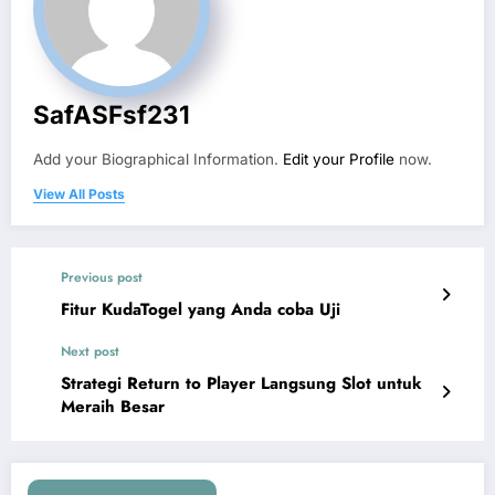
SafASFsf231
Add your Biographical Information.
Edit your Profile
now.
View All Posts
Previous post
Fitur KudaTogel yang Anda coba Uji
Next post
Strategi Return to Player Langsung Slot untuk
Meraih Besar