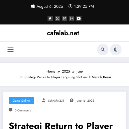
Skip
August 6, 2026
1:29:25 PM
to
content
cafelab.net
Home
2025
June
Strategi Return to Player Langsung Slot untuk Meraih Besar
Game Online
SafASFsf231
June 16, 2025
0 Comments
Strategi Return to Player