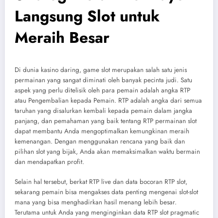
Langsung Slot untuk
Meraih Besar
Di dunia kasino daring, game slot merupakan salah satu jenis
permainan yang sangat diminati oleh banyak pecinta judi. Satu
aspek yang perlu ditelisik oleh para pemain adalah angka RTP
atau Pengembalian kepada Pemain. RTP adalah angka dari semua
taruhan yang disalurkan kembali kepada pemain dalam jangka
panjang, dan pemahaman yang baik tentang RTP permainan slot
dapat membantu Anda mengoptimalkan kemungkinan meraih
kemenangan. Dengan menggunakan rencana yang baik dan
pilihan slot yang bijak, Anda akan memaksimalkan waktu bermain
dan mendapatkan profit.
Selain hal tersebut, berkat RTP live dan data bocoran RTP slot,
sekarang pemain bisa mengakses data penting mengenai slot-slot
mana yang bisa menghadirkan hasil menang lebih besar.
Terutama untuk Anda yang menginginkan data RTP slot pragmatic