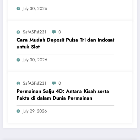
July 30, 2026
SafASFsf231
0
Cara Mudah Deposit Pulsa Tri dan Indosat
untuk Slot
July 30, 2026
SafASFsf231
0
Permainan Salju 4D: Antara Kisah serta
Fakta di dalam Dunia Permainan
July 29, 2026