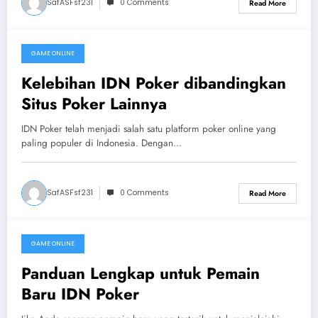
SafASFsf231
0 Comments
Read More
GAME ONLINE
March 27, 2026
Kelebihan IDN Poker dibandingkan
Situs Poker Lainnya
IDN Poker telah menjadi salah satu platform poker online yang
paling populer di Indonesia. Dengan…
SafASFsf231
0 Comments
Read More
GAME ONLINE
March 27, 2026
Panduan Lengkap untuk Pemain
Baru IDN Poker