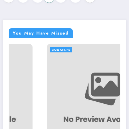
pagination
You May Have Missed
GAME ONLINE