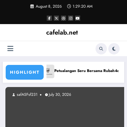
Skip
August 8, 2026
1:29:21 AM
to
content
cafelab.net
rsembahan?
Petualangan Seru Bersama Rubah4d
Car
HIGHLIGHT
safASFsf231
July 30, 2026